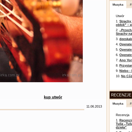
Muzyka
F
Utwór
1.
Strachy
obłok” – 
2.
„Przech
Strachy na
3.
deeska
4.
Operate
5.
Operat
6.
Operate 
7.
Ano Yor
8.
Przysta
9.
Niebo -
10.
No Cóż
RECENZJE
kup utwór
Muzyka
F
11.06.2013
Recenzja
1.
Recenzj
Tulia „Tu
dzieła”