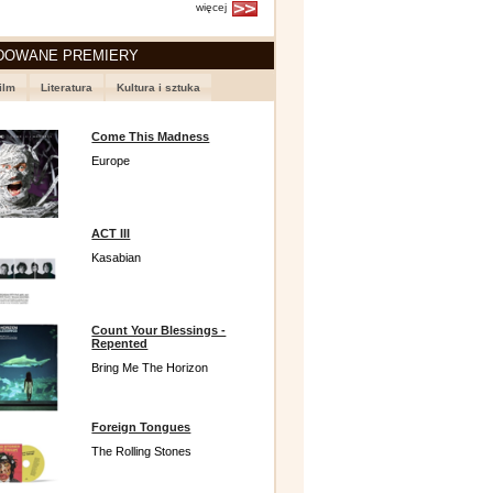
więcej
DOWANE PREMIERY
ilm
Literatura
Kultura i sztuka
Come This Madness
Europe
ACT III
Kasabian
Count Your Blessings -
Repented
Bring Me The Horizon
Foreign Tongues
The Rolling Stones