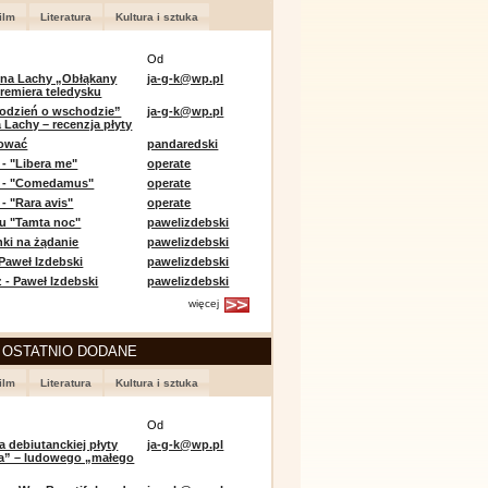
ilm
Literatura
Kultura i sztuka
Od
 na Lachy „Obłąkany
ja-g-k@wp.pl
premiera teledysku
odzień o wschodzie”
ja-g-k@wp.pl
 Lachy – recenzja płyty
lować
pandaredski
 - "Libera me"
operate
e - "Comedamus"
operate
- "Rara avis"
operate
u "Tamta noc"
pawelizdebski
nki na żądanie
pawelizdebski
 Paweł Izdebski
pawelizdebski
 - Paweł Izdebski
pawelizdebski
więcej
 OSTATNIO DODANE
ilm
Literatura
Kultura i sztuka
Od
a debiutanckiej płyty
ja-g-k@wp.pl
lia” – ludowego „małego