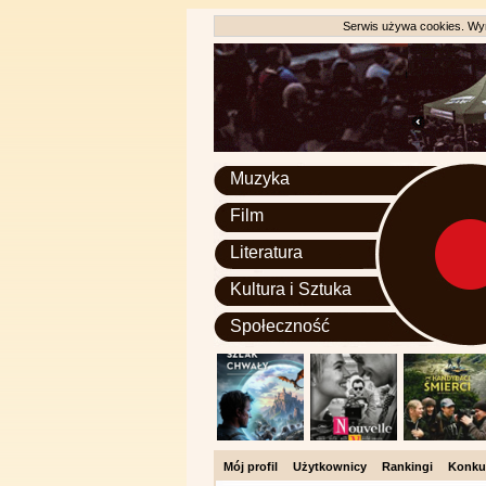
Serwis używa cookies. Wyr
Muzyka
Film
Literatura
Kultura i Sztuka
Społeczność
Mój profil
Użytkownicy
Rankingi
Konku