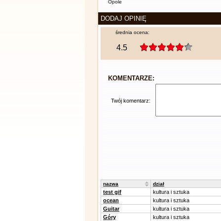
Opole
DODAJ OPINIĘ
średnia ocena:
4.5
KOMENTARZE:
Twój komentarz:
nazwa
dział
test gif
kultura i sztuka
ocean
kultura i sztuka
Guitar
kultura i sztuka
Góry
kultura i sztuka