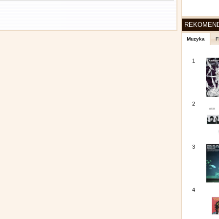
REKOMEN
Muzyka
F
1
2
3
4