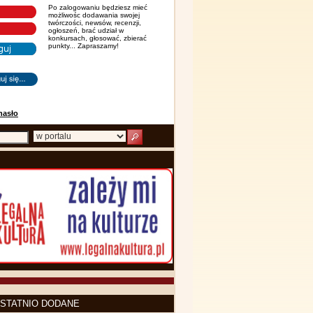
Po zalogowaniu będziesz mieć
możliwośc dodawania swojej
twórczości, newsów, recenzji,
ogłoszeń, brać udział w
konkursach, głosować, zbierać
punkty... Zapraszamy!
hasło
STATNIO DODANE