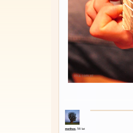
methos
,
56 lat