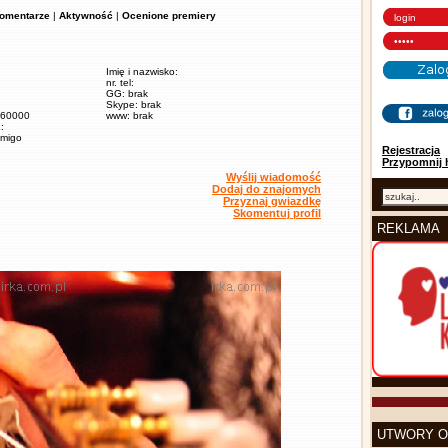
omentarze
|
Aktywność
|
Ocenione premiery
Imię i nazwisko:
nr. tel:
GG: brak
Skype: brak
/ 60000
www: brak
:
amigo
Rejestracja
Przypomnij 
Wyślij wiadomość
Dodaj do znajomych
Przyznaj gwiazdkę
Skomentuj profil
REKLAMA
UTWORY O