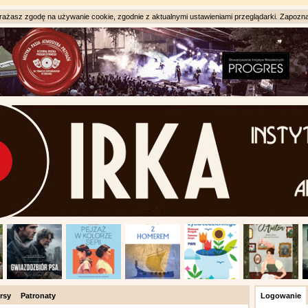
ażasz zgodę na używanie cookie, zgodnie z aktualnymi ustawieniami przeglądarki. Zapozna
rsy
Patronaty
Logowanie