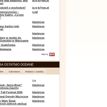
ing Was Beautiful, and
ja-g-k@wp.pl
urt
odzień o wschodzie"
ja-g-k@wp.pl
sprzeczności –
o.laf
łyty Kaliny „Czyste
”
blackrose
asz bardzo lubi
blackrose
wać
blackrose
opy w studiu im.
blackrose
 Osieckiej w Warszawie
 Szaleństwa
blackrose
 Splątania
blackrose
więcej
IA OSTATNIO DODANE
ilm
Literatura
Kultura i sztuka
e
Od
iwal „Serca Bicie”
blackrose
ndrzeja Zauchy
Fall Festival 2026
blackrose
tiwal Ogrody Muzyczne
blackrose
y Wam Świąt
blackrose
nych pełnych słońca!