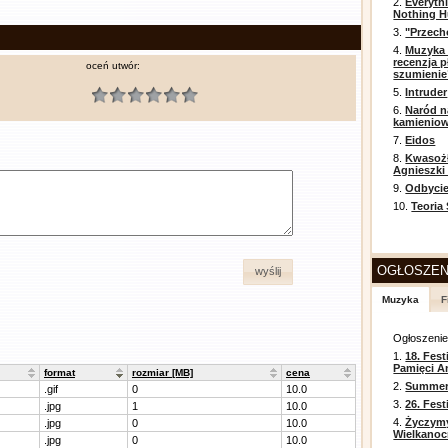
2.
Everyth
Nothing H
3.
"Przech
4.
Muzyka 
recenzja p
oceń utwór:
szumienie
5.
Intruder
6.
Naród n
kamienio
7.
Eidos
8.
Kwasożł
Agnieszki
9.
Odbycie
10.
Teoria
OGŁOSZEN
wyślij
Muzyka
F
Ogłoszeni
1.
18. Fest
Pamięci A
format
rozmiar [MB]
cena
2.
Summer 
.gif
0
10.0
3.
26. Fes
.jpg
1
10.0
4.
Życzym
.jpg
0
10.0
Wielkanoc
.jpg
0
10.0