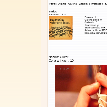
Profil
|
O mnie
|
Galeria
|
Znajomi
|
Twórczość
|
K
amigo
warszawa,
38 lat
Znajomi: 1
Galeria zdjęć: 0
Gwiazdki: 0
Twórczość: 4
Stan/cel irków: 9,9 
Adres profilu w IRCE
http://irka.com.pl/u/
Nazwa: Guitar
Cena w irkach: 10