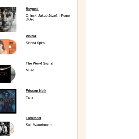
Beyond
Orliński Jakub Józef, Il Pomo
d'Oro
Visitor
Sienna Spiro
The Wow! Signal
Muse
Frisson Noir
Tarja
Loveland
Suki Waterhouse