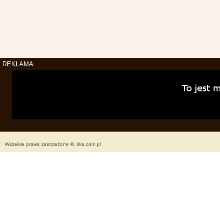
REKLAMA
Wszelkie prawa zastrzeżone ©, irka.com.pl