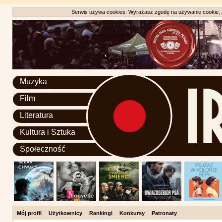
Serwis używa cookies. Wyrażasz zgodę na używanie cookie, zg
Muzyka
Film
Literatura
Kultura i Sztuka
Społeczność
Mój profil
Użytkownicy
Rankingi
Konkursy
Patronaty