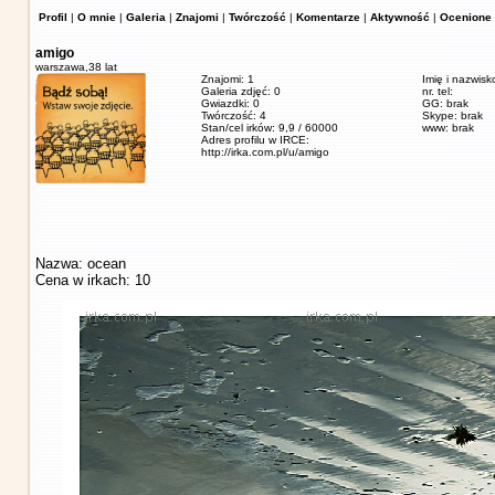
Profil
|
O mnie
|
Galeria
|
Znajomi
|
Twórczość
|
Komentarze
|
Aktywność
|
Ocenione 
amigo
warszawa,
38 lat
Znajomi: 1
Imię i nazwisk
Galeria zdjęć: 0
nr. tel:
Gwiazdki: 0
GG: brak
Twórczość: 4
Skype: brak
Stan/cel irków: 9,9 / 60000
www: brak
Adres profilu w IRCE:
http://irka.com.pl/u/amigo
Nazwa: ocean
Cena w irkach: 10