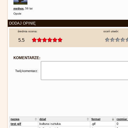
methos
,
56 lat
Opole
DODAJ OPINIĘ
średnia ocena:
oceń utwór:
5.5
KOMENTARZE:
Twój komentarz:
nazwa
dział
format
rozmiar
test gif
kultura i sztuka
.gif
0