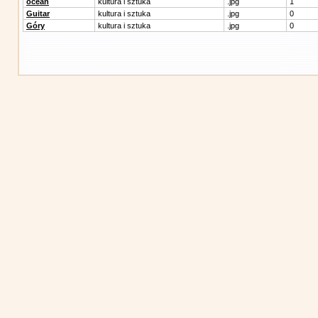
ocean
kultura i sztuka
.jpg
1
Guitar
kultura i sztuka
.jpg
0
Góry
kultura i sztuka
.jpg
0