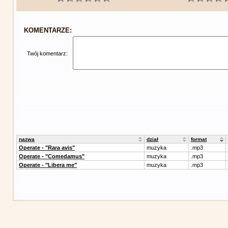
KOMENTARZE:
Twój komentarz:
nazwa
dział
format
Operate - "Rara avis"
muzyka
.mp3
Operate - "Comedamus"
muzyka
.mp3
Operate - "Libera me"
muzyka
.mp3