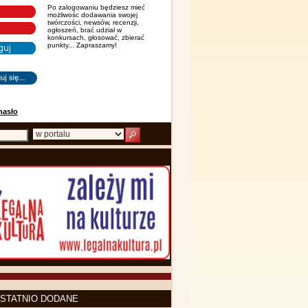
Po zalogowaniu będziesz mieć
możliwośc dodawania swojej
twórczości, newsów, recenzji,
ogłoszeń, brać udział w
konkursach, głosować, zbierać
punkty... Zapraszamy!
hasło
STATNIO DODANE