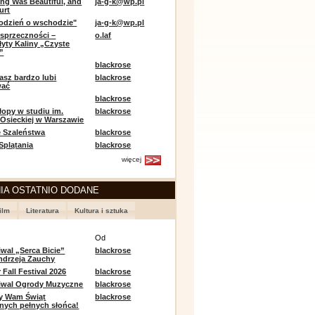
ing Was Beautiful, and
ja-g-k@wp.pl
urt
odzień o wschodzie"
ja-g-k@wp.pl
sprzeczności –
o.laf
łyty Kaliny „Czyste
”
blackrose
asz bardzo lubi
blackrose
wać
blackrose
opy w studiu im.
blackrose
 Osieckiej w Warszawie
 Szaleństwa
blackrose
 Splątania
blackrose
więcej
IA OSTATNIO DODANE
ilm
Literatura
Kultura i sztuka
e
Od
iwal „Serca Bicie”
blackrose
ndrzeja Zauchy
Fall Festival 2026
blackrose
tiwal Ogrody Muzyczne
blackrose
y Wam Świąt
blackrose
nych pełnych słońca!