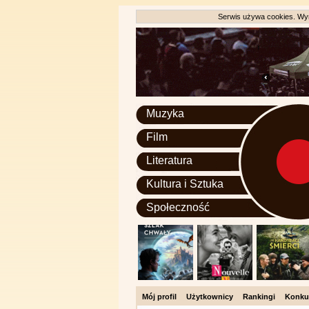
Serwis używa cookies. Wyr
Muzyka
Film
Literatura
Kultura i Sztuka
Społeczność
Mój profil
Użytkownicy
Rankingi
Konku