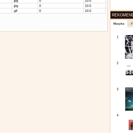
.jpg
0
10.0
.jpg
0
10.0
.gif
0
10.0
REKOMEN
Muzyka
F
1
2
3
4