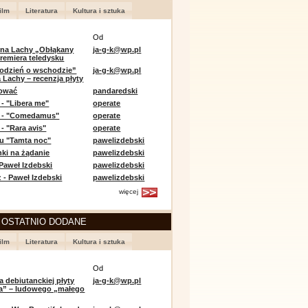
ilm
Literatura
Kultura i sztuka
Od
 na Lachy „Obłąkany
ja-g-k@wp.pl
premiera teledysku
odzień o wschodzie”
ja-g-k@wp.pl
 Lachy – recenzja płyty
lować
pandaredski
 - "Libera me"
operate
e - "Comedamus"
operate
- "Rara avis"
operate
u "Tamta noc"
pawelizdebski
nki na żądanie
pawelizdebski
 Paweł Izdebski
pawelizdebski
 - Paweł Izdebski
pawelizdebski
więcej
 OSTATNIO DODANE
ilm
Literatura
Kultura i sztuka
Od
a debiutanckiej płyty
ja-g-k@wp.pl
lia” – ludowego „małego