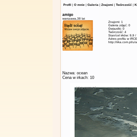
Profil
|
O mnie
|
Galeria
|
Znajomi
|
Twórczość
|
K
amigo
warszawa,
38 lat
Znajomi: 1
Galeria zdjęć: 0
Gwiazdki: 0
Twórczość: 4
Stan/cel irków: 9,9 
Adres profilu w IRCE
http://irka.com.pl/u/
Nazwa: ocean
Cena w irkach: 10