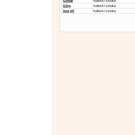
Guitar
kultura i sztuka
Góry
kultura i sztuka
test gif
kultura i sztuka