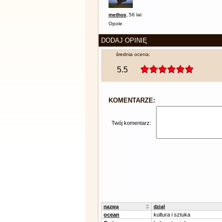
methos
,
56 lat
Opole
DODAJ OPINIĘ
średnia ocena:
5.5
KOMENTARZE:
Twój komentarz:
nazwa
dział
ocean
kultura i sztuka