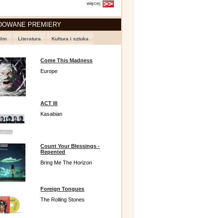
więcej
DOWANE PREMIERY
ilm
Literatura
Kultura i sztuka
Come This Madness
Europe
ACT III
Kasabian
Count Your Blessings -
Repented
Bring Me The Horizon
Foreign Tongues
The Rolling Stones