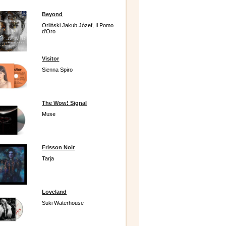
Beyond
Orliński Jakub Józef, Il Pomo
d'Oro
Visitor
Sienna Spiro
The Wow! Signal
Muse
Frisson Noir
Tarja
Loveland
Suki Waterhouse