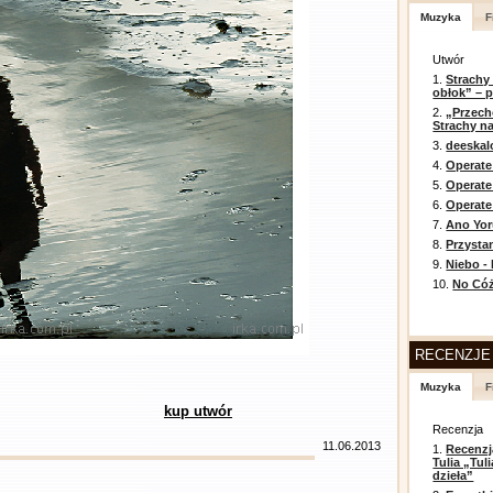
Muzyka
F
Utwór
1.
Strachy
obłok” – 
2.
„Przech
Strachy na
3.
deeska
4.
Operate
5.
Operat
6.
Operate 
7.
Ano Yor
8.
Przysta
9.
Niebo -
10.
No Cóż
RECENZJE
Muzyka
F
kup utwór
Recenzja
11.06.2013
1.
Recenzj
Tulia „Tu
dzieła”