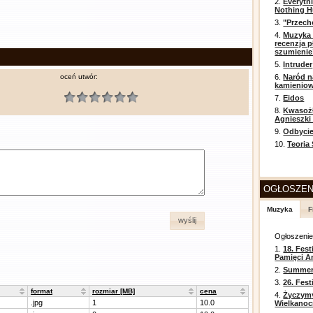
2.
Everyth
Nothing H
3.
"Przech
4.
Muzyka 
recenzja p
szumienie
5.
Intruder
oceń utwór:
6.
Naród n
kamienio
7.
Eidos
8.
Kwasożł
Agnieszki
9.
Odbycie
10.
Teoria
OGŁOSZEN
Muzyka
F
wyślij
Ogłoszeni
1.
18. Fest
Pamięci A
2.
Summer 
3.
26. Fes
format
rozmiar [MB]
cena
4.
Życzym
.jpg
1
10.0
Wielkanoc