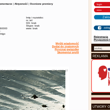
omentarze
|
Aktywność
|
Ocenione premiery
Imię i nazwisko:
nr. tel:
GG: brak
Skype: brak
/ 60000
www: brak
:
amigo
Rejestracja
Przypomnij 
Wyślij wiadomość
Dodaj do znajomych
Przyznaj gwiazdkę
Skomentuj profil
REKLAMA
UTWORY O