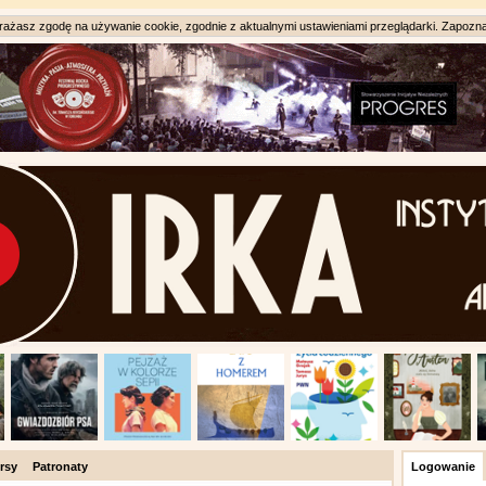
ażasz zgodę na używanie cookie, zgodnie z aktualnymi ustawieniami przeglądarki. Zapozna
rsy
Patronaty
Logowanie