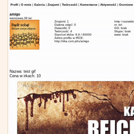
Profil
|
O mnie
|
Galeria
|
Znajomi
|
Twórczość
|
Komentarze
|
Aktywność
|
Ocenione 
amigo
warszawa,
38 lat
Znajomi: 1
Imię i nazwisk
Galeria zdjęć: 0
nr. tel:
Gwiazdki: 0
GG: brak
Twórczość: 4
Skype: brak
Stan/cel irków: 9,9 / 60000
www: brak
Adres profilu w IRCE:
http://irka.com.pl/u/amigo
Nazwa: test gif
Cena w irkach: 10