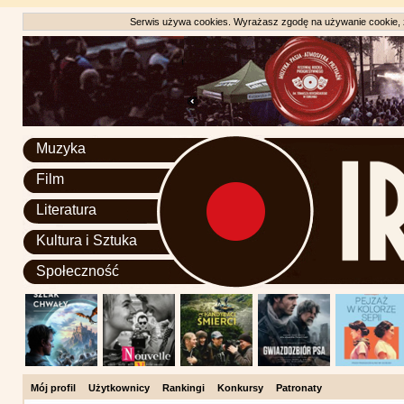
Serwis używa cookies. Wyrażasz zgodę na używanie cookie, zg
Muzyka
Film
Literatura
Kultura i Sztuka
Społeczność
Mój profil
Użytkownicy
Rankingi
Konkursy
Patronaty