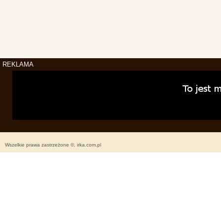
REKLAMA
Wszelkie prawa zastrzeżone ©, irka.com.pl