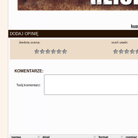
kup
DODAJ OPINIĘ
średnia ocena:
oceń utwór:
KOMENTARZE:
Twój komentarz:
nazwa
dział
format
rozmiar