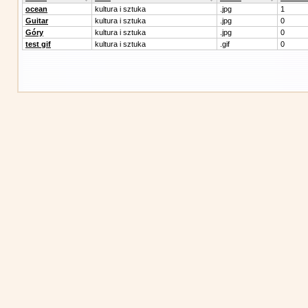
ocean
kultura i sztuka
.jpg
1
Guitar
kultura i sztuka
.jpg
0
Góry
kultura i sztuka
.jpg
0
test gif
kultura i sztuka
.gif
0