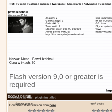
Profil
|
O mnie
|
Galeria
|
Znajomi
|
Twórczość
|
Komentarze
|
Aktywność
|
Ocenione 
pawelizdebski
Warszawa,
35 lat
Znajomi: 2
Imię i nazwisk
Galeria zdjęć: 1
nr. tel: 5082
Gwiazdki: 3
GG: brak
Twórczość: 7
Skype: spinn
Stan/cel irków: 108,9 / 100000
www:
Adres profilu w IRCE:
https://www.f
http://irka.com.pl/u/pawelizdebski
Nazwa: Niebo - Paweł Izdebski
Cena w irkach: 50
Flash version 9,0 or greater is
required
kup
DODAJ OPINIĘ
You have no flash plugin installed
średnia ocena:
oceń utwór:
Download latest version from
here