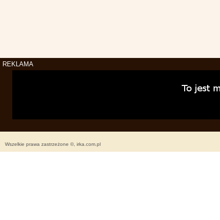
REKLAMA
Wszelkie prawa zastrzeżone ©, irka.com.pl