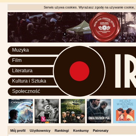
Serwis używa cookies. Wyrażasz zgodę na używanie cookie, zg
Muzyka
Film
Literatura
Kultura i Sztuka
Społeczność
Mój profil
Użytkownicy
Rankingi
Konkursy
Patronaty