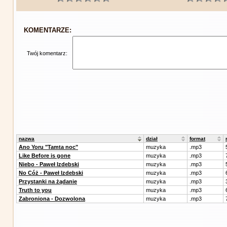
KOMENTARZE:
Twój komentarz:
nazwa
dział
format
Ano Yoru "Tamta noc"
muzyka
.mp3
Like Before is gone
muzyka
.mp3
Niebo - Paweł Izdebski
muzyka
.mp3
No Cóż - Paweł Izdebski
muzyka
.mp3
Przystanki na żądanie
muzyka
.mp3
Truth to you
muzyka
.mp3
Zabroniona - Dozwolona
muzyka
.mp3