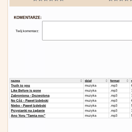
KOMENTARZE:
Twój komentarz:
nazwa
dział
format
Truth to you
muzyka
.mp3
Like Before is gone
muzyka
.mp3
Zabroniona - Dozwolona
muzyka
.mp3
No Cóż - Paweł Izdebski
muzyka
.mp3
Niebo - Paweł Izdebski
muzyka
.mp3
Przystanki na żądanie
muzyka
.mp3
Ano Yoru "Tamta noc"
muzyka
.mp3