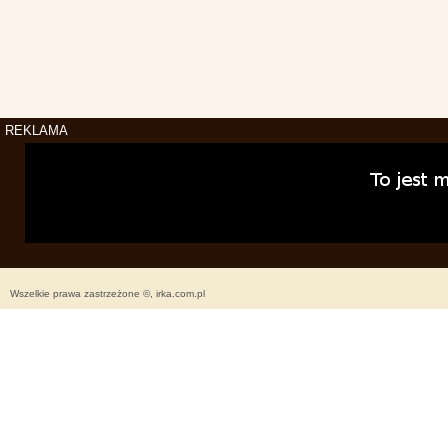
REKLAMA
Wszelkie prawa zastrzeżone ©, irka.com.pl