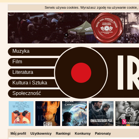
Serwis używa cookies. Wyrażasz zgodę na używanie cookie, zg
Muzyka
Film
Literatura
Kultura i Sztuka
Społeczność
Mój profil
Użytkownicy
Rankingi
Konkursy
Patronaty