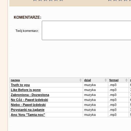
KOMENTARZE:
Twój komentarz:
nazwa
dział
format
Truth to you
muzyka
.mp3
Like Before is gone
muzyka
.mp3
Zabroniona - Dozwolona
muzyka
.mp3
No Cóż - Paweł Izdebski
muzyka
.mp3
Niebo - Paweł Izdebski
muzyka
.mp3
Przystanki na żądanie
muzyka
.mp3
Ano Yoru "Tamta noc"
muzyka
.mp3