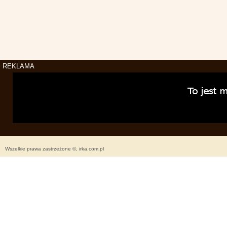
REKLAMA
Wszelkie prawa zastrzeżone ©, irka.com.pl