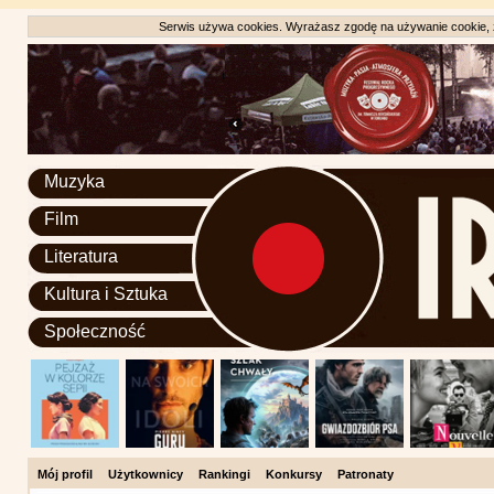
Serwis używa cookies. Wyrażasz zgodę na używanie cookie, zg
Muzyka
Film
Literatura
Kultura i Sztuka
Społeczność
Mój profil
Użytkownicy
Rankingi
Konkursy
Patronaty