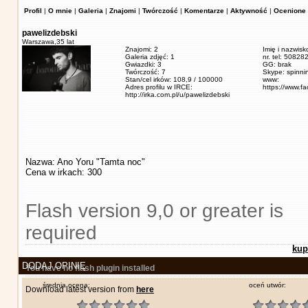
Profil
|
O mnie
|
Galeria
|
Znajomi
|
Twórczość
|
Komentarze
|
Aktywność
|
Ocenione 
pawelizdebski
Warszawa,
35 lat
Znajomi: 2
Imię i nazwisk
Galeria zdjęć: 1
nr. tel: 5082
Gwiazdki: 3
GG: brak
Twórczość: 7
Skype: spinn
Stan/cel irków: 108,9 / 100000
www:
Adres profilu w IRCE:
https://www.f
http://irka.com.pl/u/pawelizdebski
Nazwa: Ano Yoru "Tamta noc"
Cena w irkach: 300
Flash version 9,0 or greater is
required
kup
DODAJ OPINIĘ
You have no flash plugin installed
średnia ocena:
oceń utwór:
Download latest version from
here