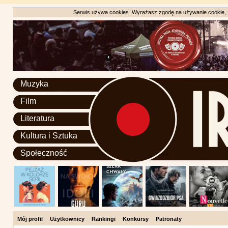
Serwis używa cookies. Wyrażasz zgodę na używanie cookie, zg
Muzyka
Film
Literatura
Kultura i Sztuka
Społeczność
Mój profil
Użytkownicy
Rankingi
Konkursy
Patronaty