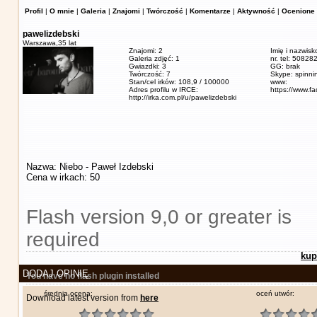
Profil
|
O mnie
|
Galeria
|
Znajomi
|
Twórczość
|
Komentarze
|
Aktywność
|
Ocenione 
pawelizdebski
Warszawa,
35 lat
Znajomi: 2
Imię i nazwisk
Galeria zdjęć: 1
nr. tel: 5082
Gwiazdki: 3
GG: brak
Twórczość: 7
Skype: spinn
Stan/cel irków: 108,9 / 100000
www:
Adres profilu w IRCE:
https://www.f
http://irka.com.pl/u/pawelizdebski
Nazwa: Niebo - Paweł Izdebski
Cena w irkach: 50
Flash version 9,0 or greater is
required
kup
DODAJ OPINIĘ
You have no flash plugin installed
średnia ocena:
oceń utwór:
Download latest version from
here