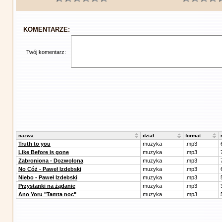
KOMENTARZE:
Twój komentarz:
nazwa
dział
format
Truth to you
muzyka
.mp3
Like Before is gone
muzyka
.mp3
Zabroniona - Dozwolona
muzyka
.mp3
No Cóż - Paweł Izdebski
muzyka
.mp3
Niebo - Paweł Izdebski
muzyka
.mp3
Przystanki na żądanie
muzyka
.mp3
Ano Yoru "Tamta noc"
muzyka
.mp3