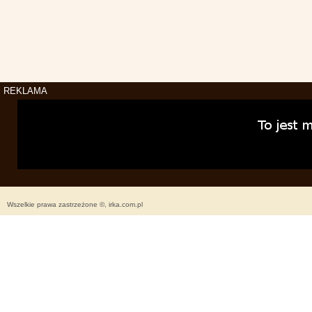
REKLAMA
Wszelkie prawa zastrzeżone ©, irka.com.pl