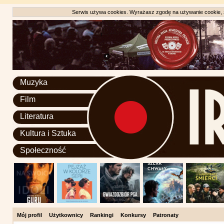
Serwis używa cookies. Wyrażasz zgodę na używanie cookie, zg
Muzyka
Film
Literatura
Kultura i Sztuka
Społeczność
Mój profil
Użytkownicy
Rankingi
Konkursy
Patronaty