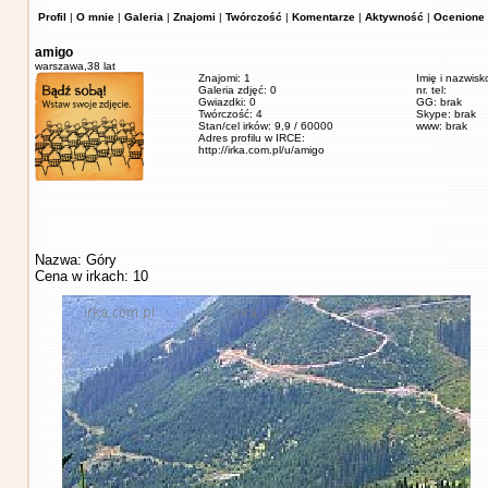
Profil
|
O mnie
|
Galeria
|
Znajomi
|
Twórczość
|
Komentarze
|
Aktywność
|
Ocenione 
amigo
warszawa,
38 lat
Znajomi: 1
Imię i nazwisk
Galeria zdjęć: 0
nr. tel:
Gwiazdki: 0
GG: brak
Twórczość: 4
Skype: brak
Stan/cel irków: 9,9 / 60000
www: brak
Adres profilu w IRCE:
http://irka.com.pl/u/amigo
Nazwa: Góry
Cena w irkach: 10