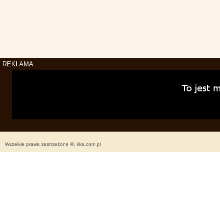
REKLAMA
Wszelkie prawa zastrzeżone ©, irka.com.pl