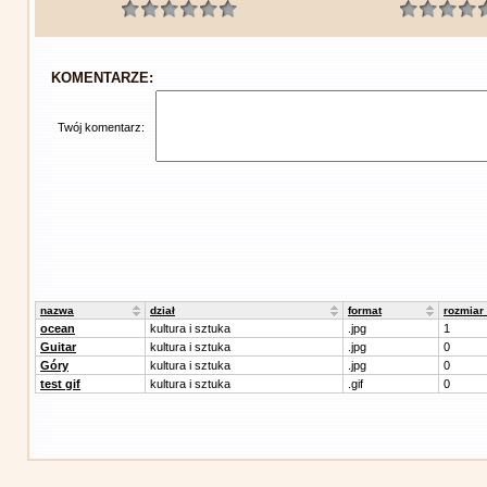
KOMENTARZE:
Twój komentarz:
nazwa
dział
format
rozmiar
ocean
kultura i sztuka
.jpg
1
Guitar
kultura i sztuka
.jpg
0
Góry
kultura i sztuka
.jpg
0
test gif
kultura i sztuka
.gif
0