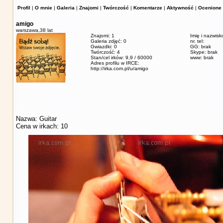
Profil
|
O mnie
|
Galeria
|
Znajomi
|
Twórczość
|
Komentarze
|
Aktywność
|
Ocenione 
amigo
warszawa,
38 lat
Znajomi: 1
Imię i nazwisk
Galeria zdjęć: 0
nr. tel:
Gwiazdki: 0
GG: brak
Twórczość: 4
Skype: brak
Stan/cel irków: 9,9 / 60000
www: brak
Adres profilu w IRCE:
http://irka.com.pl/u/amigo
Nazwa: Guitar
Cena w irkach: 10