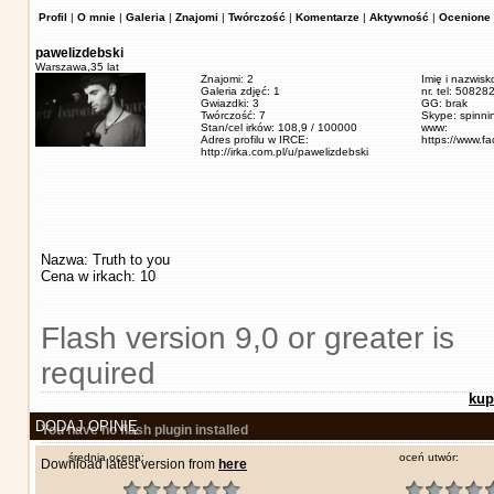
Profil
|
O mnie
|
Galeria
|
Znajomi
|
Twórczość
|
Komentarze
|
Aktywność
|
Ocenione 
pawelizdebski
Warszawa,
35 lat
Znajomi: 2
Imię i nazwisk
Galeria zdjęć: 1
nr. tel: 5082
Gwiazdki: 3
GG: brak
Twórczość: 7
Skype: spinn
Stan/cel irków: 108,9 / 100000
www:
Adres profilu w IRCE:
https://www.f
http://irka.com.pl/u/pawelizdebski
Nazwa: Truth to you
Cena w irkach: 10
Flash version 9,0 or greater is
required
kup
DODAJ OPINIĘ
You have no flash plugin installed
średnia ocena:
oceń utwór:
Download latest version from
here