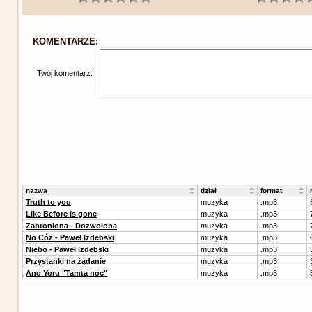
KOMENTARZE:
Twój komentarz:
nazwa
dział
format
Truth to you
muzyka
.mp3
Like Before is gone
muzyka
.mp3
Zabroniona - Dozwolona
muzyka
.mp3
No Cóż - Paweł Izdebski
muzyka
.mp3
Niebo - Paweł Izdebski
muzyka
.mp3
Przystanki na żądanie
muzyka
.mp3
Ano Yoru "Tamta noc"
muzyka
.mp3