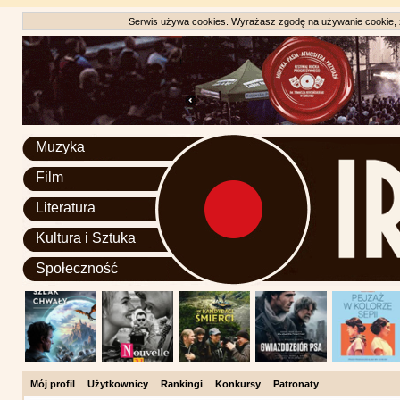
Serwis używa cookies. Wyrażasz zgodę na używanie cookie, zg
Muzyka
Film
Literatura
Kultura i Sztuka
Społeczność
Mój profil
Użytkownicy
Rankingi
Konkursy
Patronaty