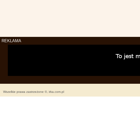
REKLAMA
Wszelkie prawa zastrzeżone ©, irka.com.pl