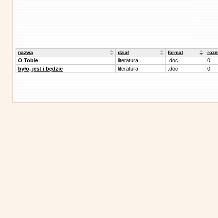
nazwa
dział
format
rozm
O Tobie
literatura
.doc
0
było, jest i będzie
literatura
.doc
0