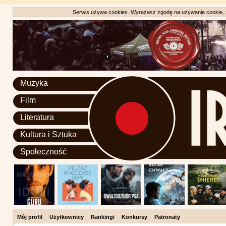
Serwis używa cookies. Wyrażasz zgodę na używanie cookie, zg
Muzyka
Film
Literatura
Kultura i Sztuka
Społeczność
Mój profil
Użytkownicy
Rankingi
Konkursy
Patronaty