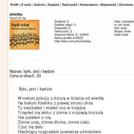
Profil
|
O mnie
|
Galeria
|
Znajomi
|
Twórczość
|
Komentarze
|
Aktywność
|
Ocenione 
ametka
Toruń,
37 lat
Znajomi: 0
Imię i nazwisk
Galeria zdjęć: 0
nr. tel: brak
Gwiazdki: 0
GG: brak
Twórczość: 2
Skype: brak
Stan/cel irków: 0 / 10000
www: brak
Adres profilu w IRCE:
http://irka.com.pl/u/ametka
Nazwa: było, jest i będzie
Cena w irkach: 10