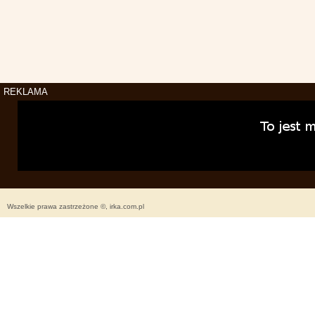
REKLAMA
Wszelkie prawa zastrzeżone ©, irka.com.pl