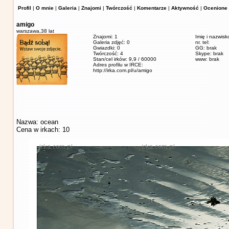
Profil
|
O mnie
|
Galeria
|
Znajomi
|
Twórczość
|
Komentarze
|
Aktywność
|
Ocenione 
amigo
warszawa,
38 lat
Znajomi: 1
Imię i nazwisk
Galeria zdjęć: 0
nr. tel:
Gwiazdki: 0
GG: brak
Twórczość: 4
Skype: brak
Stan/cel irków: 9,9 / 60000
www: brak
Adres profilu w IRCE:
http://irka.com.pl/u/amigo
Nazwa: ocean
Cena w irkach: 10