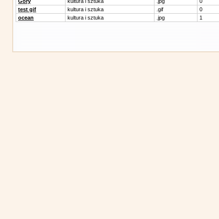
Góry
kultura i sztuka
.jpg
0
test gif
kultura i sztuka
.gif
0
ocean
kultura i sztuka
.jpg
1