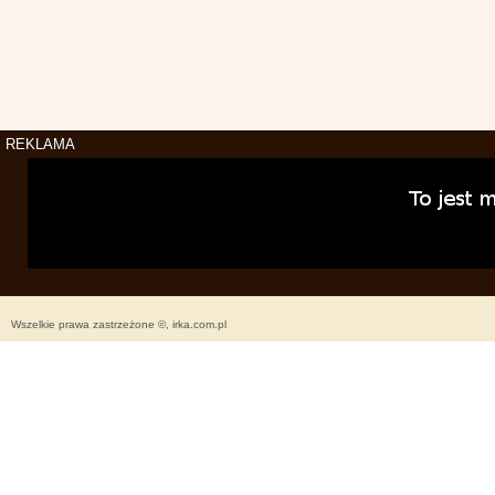
REKLAMA
Wszelkie prawa zastrzeżone ©, irka.com.pl