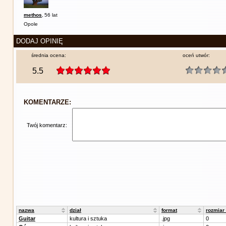
methos
,
56 lat
Opole
DODAJ OPINIĘ
średnia ocena:
oceń utwór:
5.5
KOMENTARZE:
Twój komentarz:
nazwa
dział
format
rozmiar
Guitar
kultura i sztuka
.jpg
0