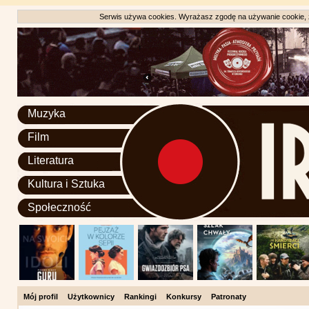
Serwis używa cookies. Wyrażasz zgodę na używanie cookie, zg
Muzyka
Film
Literatura
Kultura i Sztuka
Społeczność
Mój profil
Użytkownicy
Rankingi
Konkursy
Patronaty