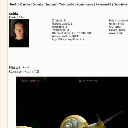
Profil
|
O mnie
|
Galeria
|
Znajomi
|
Twórczość
|
Komentarze
|
Aktywność
|
Ocenione 
soida
Marki,
48 lat
Znajomi: 6
Imię i nazwisk
Galeria zdjęć: 1
nr. tel: brak
Gwiazdki: 3
GG: brak
Twórczość: 3
Skype: brak
Stan/cel irków: 29,7 / 500000
www: brak
Adres profilu w IRCE:
http://irka.com.pl/u/soida
Nazwa: +++
Cena w irkach: 10