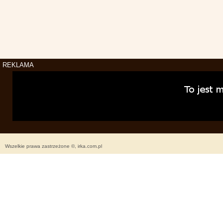
REKLAMA
Wszelkie prawa zastrzeżone ©, irka.com.pl