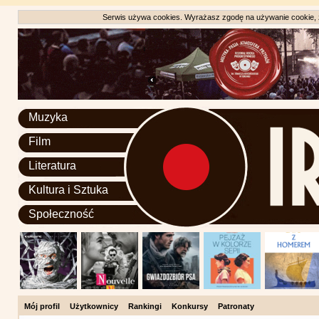
Serwis używa cookies. Wyrażasz zgodę na używanie cookie, zg
Muzyka
Film
Literatura
Kultura i Sztuka
Społeczność
Mój profil
Użytkownicy
Rankingi
Konkursy
Patronaty