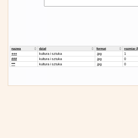
nazwa
dział
format
rozmiar 
+++
kultura i sztuka
.jpg
1
###
kultura i sztuka
.jpg
0
***
kultura i sztuka
.jpg
0