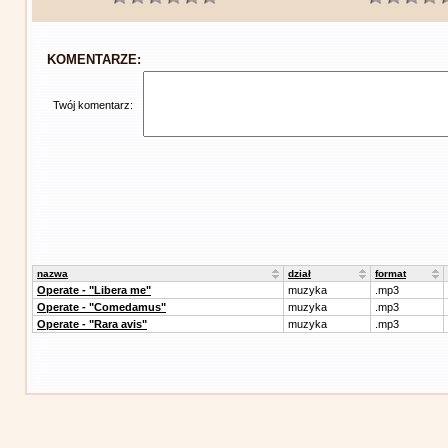
KOMENTARZE:
Twój komentarz:
nazwa
dział
format
Operate - "Libera me"
muzyka
.mp3
Operate - "Comedamus"
muzyka
.mp3
Operate - "Rara avis"
muzyka
.mp3