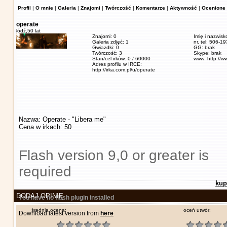
Profil
|
O mnie
|
Galeria
|
Znajomi
|
Twórczość
|
Komentarze
|
Aktywność
|
Ocenione 
operate
łódź,
50 lat
Znajomi: 0
Imię i nazwisk
Galeria zdjęć: 1
nr. tel: 506-1
Gwiazdki: 0
GG: brak
Twórczość: 3
Skype: brak
Stan/cel irków: 0 / 60000
www: http://w
Adres profilu w IRCE:
http://irka.com.pl/u/operate
Nazwa: Operate - "Libera me"
Cena w irkach: 50
Flash version 9,0 or greater is
required
kup
DODAJ OPINIĘ
You have no flash plugin installed
średnia ocena:
oceń utwór:
Download latest version from
here