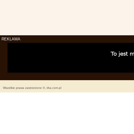
REKLAMA
Wszelkie prawa zastrzeżone ©, irka.com.pl