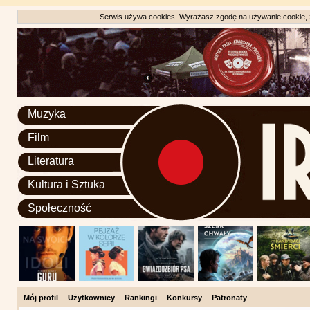
Serwis używa cookies. Wyrażasz zgodę na używanie cookie, zg
Muzyka
Film
Literatura
Kultura i Sztuka
Społeczność
Mój profil
Użytkownicy
Rankingi
Konkursy
Patronaty