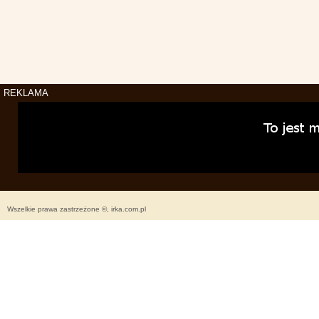
REKLAMA
Wszelkie prawa zastrzeżone ©, irka.com.pl