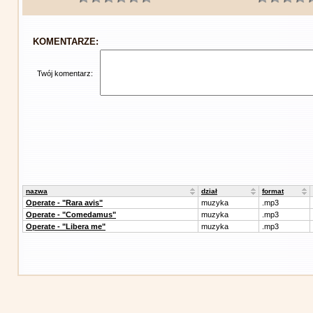
KOMENTARZE:
Twój komentarz:
nazwa
dział
format
Operate - "Rara avis"
muzyka
.mp3
Operate - "Comedamus"
muzyka
.mp3
Operate - "Libera me"
muzyka
.mp3