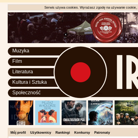
Serwis używa cookies. Wyrażasz zgodę na używanie cookie, zg
Muzyka
Film
Literatura
Kultura i Sztuka
Społeczność
Mój profil
Użytkownicy
Rankingi
Konkursy
Patronaty