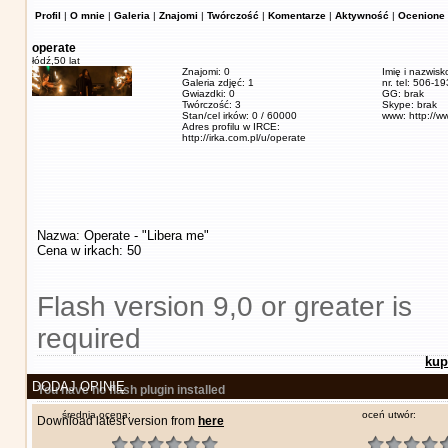
Profil
|
O mnie
|
Galeria
|
Znajomi
|
Twórczość
|
Komentarze
|
Aktywność
|
Ocenione 
operate
łódź,
50 lat
Znajomi: 0
Imię i nazwisk
Galeria zdjęć: 1
nr. tel: 506-1
Gwiazdki: 0
GG: brak
Twórczość: 3
Skype: brak
Stan/cel irków: 0 / 60000
www: http://w
Adres profilu w IRCE:
http://irka.com.pl/u/operate
Nazwa: Operate - "Libera me"
Cena w irkach: 50
Flash version 9,0 or greater is
required
kup
DODAJ OPINIĘ
You have no flash plugin installed
średnia ocena:
oceń utwór:
Download latest version from
here