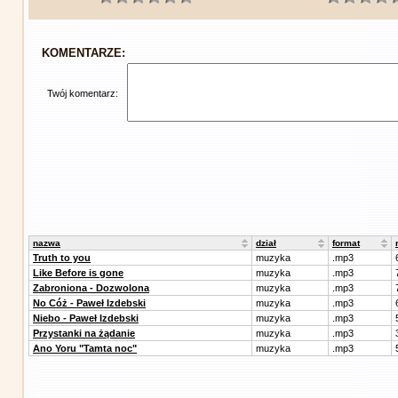
KOMENTARZE:
Twój komentarz:
nazwa
dział
format
Truth to you
muzyka
.mp3
Like Before is gone
muzyka
.mp3
Zabroniona - Dozwolona
muzyka
.mp3
No Cóż - Paweł Izdebski
muzyka
.mp3
Niebo - Paweł Izdebski
muzyka
.mp3
Przystanki na żądanie
muzyka
.mp3
Ano Yoru "Tamta noc"
muzyka
.mp3