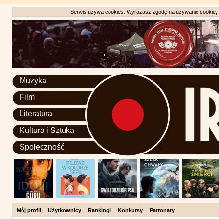
Serwis używa cookies. Wyrażasz zgodę na używanie cookie, zg
Muzyka
Film
Literatura
Kultura i Sztuka
Społeczność
Mój profil
Użytkownicy
Rankingi
Konkursy
Patronaty