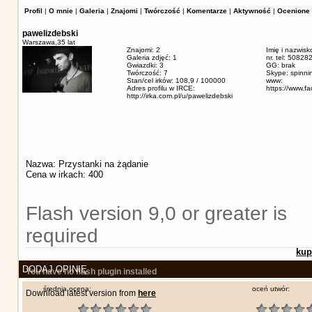
Profil
|
O mnie
|
Galeria
|
Znajomi
|
Twórczość
|
Komentarze
|
Aktywność
|
Ocenione 
pawelizdebski
Warszawa,
35 lat
Znajomi: 2
Imię i nazwisk
Galeria zdjęć: 1
nr. tel: 5082
Gwiazdki: 3
GG: brak
Twórczość: 7
Skype: spinn
Stan/cel irków: 108,9 / 100000
www:
Adres profilu w IRCE:
https://www.f
http://irka.com.pl/u/pawelizdebski
Nazwa: Przystanki na żądanie
Cena w irkach: 400
Flash version 9,0 or greater is
required
kup
DODAJ OPINIĘ
You have no flash plugin installed
średnia ocena:
oceń utwór:
Download latest version from
here