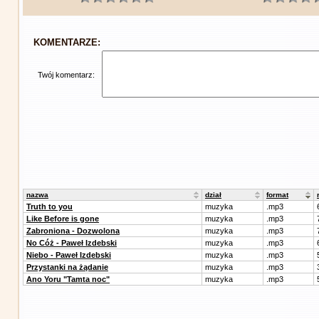
KOMENTARZE:
Twój komentarz:
nazwa
dział
format
Truth to you
muzyka
.mp3
Like Before is gone
muzyka
.mp3
Zabroniona - Dozwolona
muzyka
.mp3
No Cóż - Paweł Izdebski
muzyka
.mp3
Niebo - Paweł Izdebski
muzyka
.mp3
Przystanki na żądanie
muzyka
.mp3
Ano Yoru "Tamta noc"
muzyka
.mp3