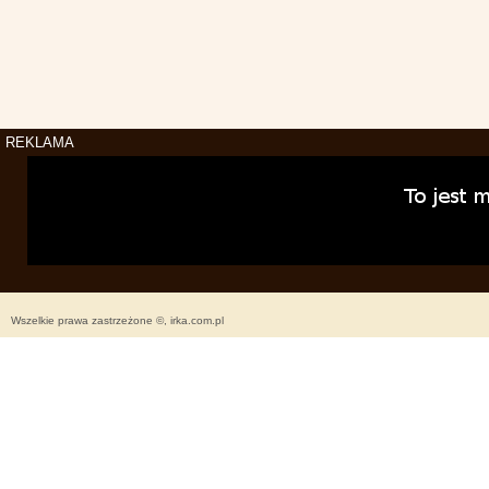
REKLAMA
Wszelkie prawa zastrzeżone ©, irka.com.pl