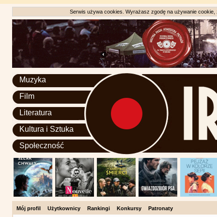
Serwis używa cookies. Wyrażasz zgodę na używanie cookie, zg
Muzyka
Film
Literatura
Kultura i Sztuka
Społeczność
Mój profil
Użytkownicy
Rankingi
Konkursy
Patronaty