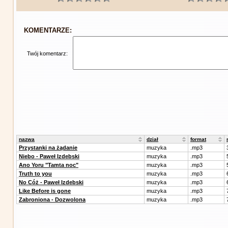
KOMENTARZE:
Twój komentarz:
nazwa
dział
format
Przystanki na żądanie
muzyka
.mp3
Niebo - Paweł Izdebski
muzyka
.mp3
Ano Yoru "Tamta noc"
muzyka
.mp3
Truth to you
muzyka
.mp3
No Cóż - Paweł Izdebski
muzyka
.mp3
Like Before is gone
muzyka
.mp3
Zabroniona - Dozwolona
muzyka
.mp3