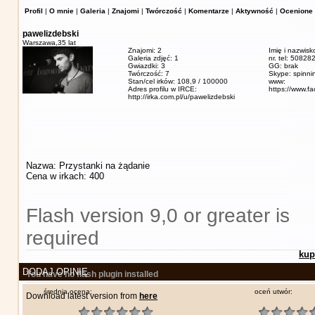
Profil
|
O mnie
|
Galeria
|
Znajomi
|
Twórczość
|
Komentarze
|
Aktywność
|
Ocenione 
pawelizdebski
Warszawa,
35 lat
Znajomi: 2
Imię i nazwisk
Galeria zdjęć: 1
nr. tel: 5082
Gwiazdki: 3
GG: brak
Twórczość: 7
Skype: spinn
Stan/cel irków: 108,9 / 100000
www:
Adres profilu w IRCE:
https://www.f
http://irka.com.pl/u/pawelizdebski
Nazwa: Przystanki na żądanie
Cena w irkach: 400
Flash version 9,0 or greater is
required
kup
DODAJ OPINIĘ
You have no flash plugin installed
średnia ocena:
oceń utwór:
Download latest version from
here