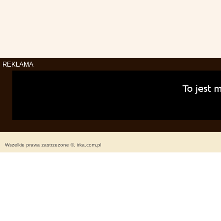
REKLAMA
Wszelkie prawa zastrzeżone ©, irka.com.pl