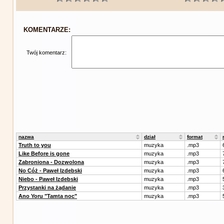
KOMENTARZE:
Twój komentarz:
nazwa
dział
format
Truth to you
muzyka
.mp3
Like Before is gone
muzyka
.mp3
Zabroniona - Dozwolona
muzyka
.mp3
No Cóż - Paweł Izdebski
muzyka
.mp3
Niebo - Paweł Izdebski
muzyka
.mp3
Przystanki na żądanie
muzyka
.mp3
Ano Yoru "Tamta noc"
muzyka
.mp3