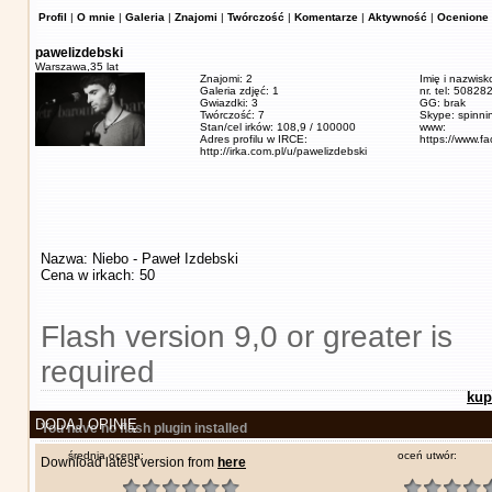
Profil
|
O mnie
|
Galeria
|
Znajomi
|
Twórczość
|
Komentarze
|
Aktywność
|
Ocenione 
pawelizdebski
Warszawa,
35 lat
Znajomi: 2
Imię i nazwisk
Galeria zdjęć: 1
nr. tel: 5082
Gwiazdki: 3
GG: brak
Twórczość: 7
Skype: spinn
Stan/cel irków: 108,9 / 100000
www:
Adres profilu w IRCE:
https://www.f
http://irka.com.pl/u/pawelizdebski
Nazwa: Niebo - Paweł Izdebski
Cena w irkach: 50
Flash version 9,0 or greater is
required
kup
DODAJ OPINIĘ
You have no flash plugin installed
średnia ocena:
oceń utwór:
Download latest version from
here