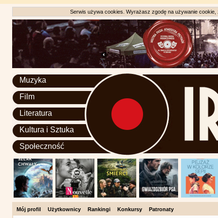
Serwis używa cookies. Wyrażasz zgodę na używanie cookie, zg
Muzyka
Film
Literatura
Kultura i Sztuka
Społeczność
Mój profil
Użytkownicy
Rankingi
Konkursy
Patronaty