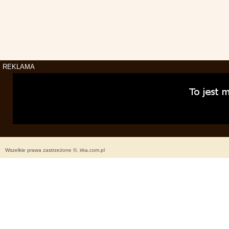
REKLAMA
Wszelkie prawa zastrzeżone ©, irka.com.pl