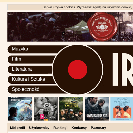
Serwis używa cookies. Wyrażasz zgodę na używanie cookie, zg
Muzyka
Film
Literatura
Kultura i Sztuka
Społeczność
Mój profil
Użytkownicy
Rankingi
Konkursy
Patronaty