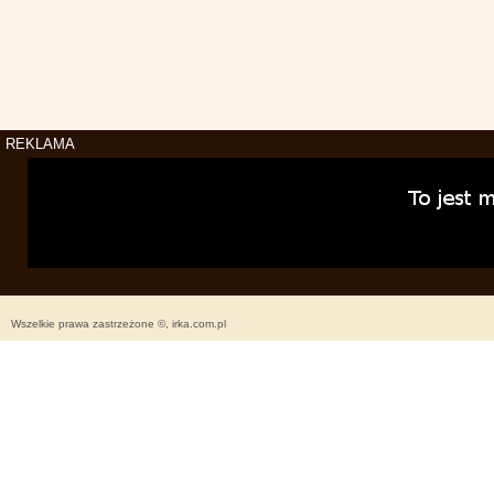
REKLAMA
Wszelkie prawa zastrzeżone ©, irka.com.pl