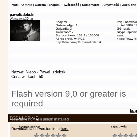
Profil
|
O mnie
|
Galeria
|
Znajomi
|
Twórczość
|
Komentarze
|
Aktywność
|
Ocenione 
pawelizdebski
Warszawa,
35 lat
Znajomi: 2
Imię i nazwisk
Galeria zdjęć: 1
nr. tel: 5082
Gwiazdki: 3
GG: brak
Twórczość: 7
Skype: spinn
Stan/cel irków: 108,9 / 100000
www:
Adres profilu w IRCE:
https://www.f
http://irka.com.pl/u/pawelizdebski
Nazwa: Niebo - Paweł Izdebski
Cena w irkach: 50
Flash version 9,0 or greater is
required
kup
DODAJ OPINIĘ
You have no flash plugin installed
średnia ocena:
oceń utwór:
Download latest version from
here