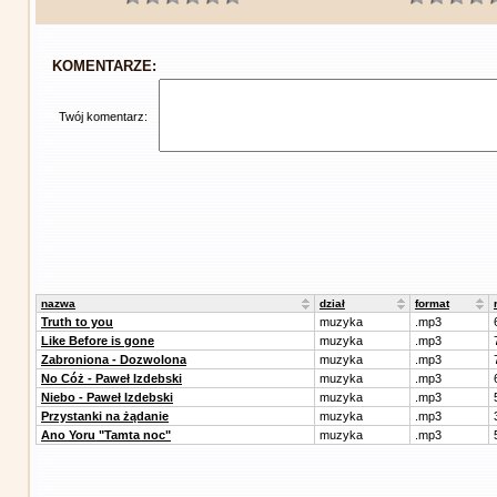
KOMENTARZE:
Twój komentarz:
nazwa
dział
format
Truth to you
muzyka
.mp3
Like Before is gone
muzyka
.mp3
Zabroniona - Dozwolona
muzyka
.mp3
No Cóż - Paweł Izdebski
muzyka
.mp3
Niebo - Paweł Izdebski
muzyka
.mp3
Przystanki na żądanie
muzyka
.mp3
Ano Yoru "Tamta noc"
muzyka
.mp3