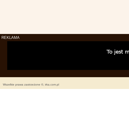
REKLAMA
Wszelkie prawa zastrzeżone ©, irka.com.pl