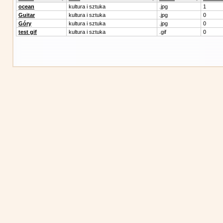
ocean
kultura i sztuka
.jpg
1
Guitar
kultura i sztuka
.jpg
0
Góry
kultura i sztuka
.jpg
0
test gif
kultura i sztuka
.gif
0