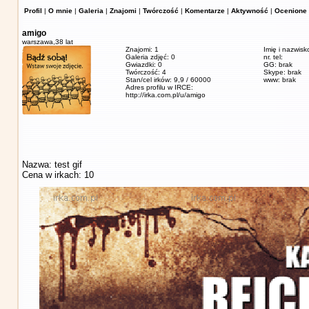
Profil
|
O mnie
|
Galeria
|
Znajomi
|
Twórczość
|
Komentarze
|
Aktywność
|
Ocenione 
amigo
warszawa,
38 lat
Znajomi: 1
Imię i nazwisk
Galeria zdjęć: 0
nr. tel:
Gwiazdki: 0
GG: brak
Twórczość: 4
Skype: brak
Stan/cel irków: 9,9 / 60000
www: brak
Adres profilu w IRCE:
http://irka.com.pl/u/amigo
Nazwa: test gif
Cena w irkach: 10