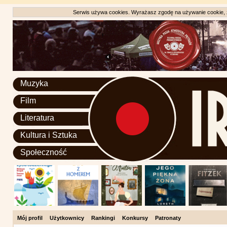
Serwis używa cookies. Wyrażasz zgodę na używanie cookie, zg
Muzyka
Film
Literatura
Kultura i Sztuka
Społeczność
Mój profil
Użytkownicy
Rankingi
Konkursy
Patronaty