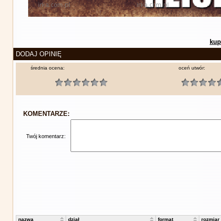
kup
DODAJ OPINIĘ
średnia ocena:
oceń utwór:
KOMENTARZE:
Twój komentarz:
nazwa
dział
format
rozmiar