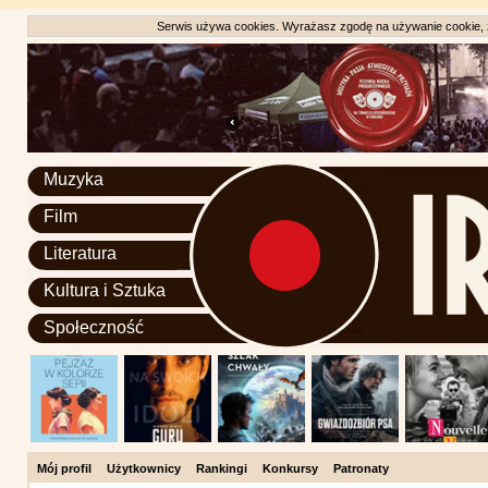
Serwis używa cookies. Wyrażasz zgodę na używanie cookie, zg
Muzyka
Film
Literatura
Kultura i Sztuka
Społeczność
Mój profil
Użytkownicy
Rankingi
Konkursy
Patronaty