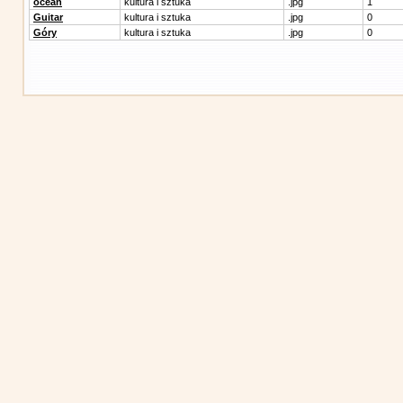
ocean
kultura i sztuka
.jpg
1
Guitar
kultura i sztuka
.jpg
0
Góry
kultura i sztuka
.jpg
0