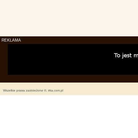
REKLAMA
Wszelkie prawa zastrzeżone ©, irka.com.pl