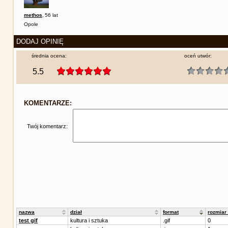
methos
,
56 lat
Opole
DODAJ OPINIĘ
średnia ocena:
oceń utwór:
5.5
KOMENTARZE:
Twój komentarz:
nazwa
dział
format
rozmiar
test gif
kultura i sztuka
.gif
0