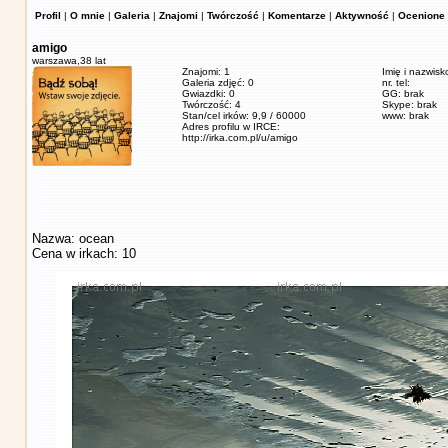
Profil
|
O mnie
|
Galeria
|
Znajomi
|
Twórczość
|
Komentarze
|
Aktywność
|
Ocenione 
amigo
warszawa,
38 lat
Znajomi: 1
Imię i nazwisk
Galeria zdjęć: 0
nr. tel:
Gwiazdki: 0
GG: brak
Twórczość: 4
Skype: brak
Stan/cel irków: 9,9 / 60000
www: brak
Adres profilu w IRCE:
http://irka.com.pl/u/amigo
Nazwa: ocean
Cena w irkach: 10