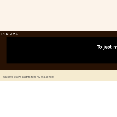
REKLAMA
Wszelkie prawa zastrzeżone ©, irka.com.pl