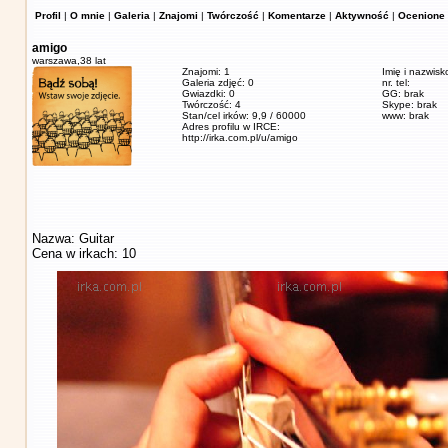
Profil
|
O mnie
|
Galeria
|
Znajomi
|
Twórczość
|
Komentarze
|
Aktywność
|
Ocenione 
amigo
warszawa,
38 lat
Znajomi: 1
Imię i nazwisk
Galeria zdjęć: 0
nr. tel:
Gwiazdki: 0
GG: brak
Twórczość: 4
Skype: brak
Stan/cel irków: 9,9 / 60000
www: brak
Adres profilu w IRCE:
http://irka.com.pl/u/amigo
Nazwa: Guitar
Cena w irkach: 10