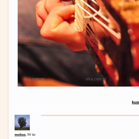
kup
methos
,
56 lat