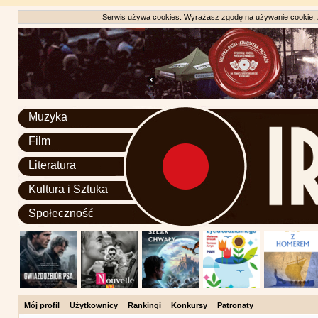
Serwis używa cookies. Wyrażasz zgodę na używanie cookie, zg
Muzyka
Film
Literatura
Kultura i Sztuka
Społeczność
Mój profil
Użytkownicy
Rankingi
Konkursy
Patronaty