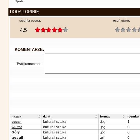
Opole
DODAJ OPINIĘ
średnia ocena:
oceń utwór:
4.5
KOMENTARZE:
Twój komentarz:
nazwa
dział
format
rozmiar
ocean
kultura i sztuka
.jpg
1
Guitar
kultura i sztuka
.jpg
0
Góry
kultura i sztuka
.jpg
0
test gif
kultura i sztuka
.gif
0