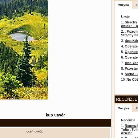
Muzyka
F
Utwór
1.
Strachy
obłok” – 
2.
„Przech
Strachy na
3.
deeska
4.
Operate
5.
Operat
6.
Operate 
7.
Ano Yor
8.
Przysta
9.
Niebo -
10.
No Cóż
RECENZJE
Muzyka
F
kup utwór
Recenzja
1.
Recenzj
Tulia „Tu
oceń utwór:
dzieła”