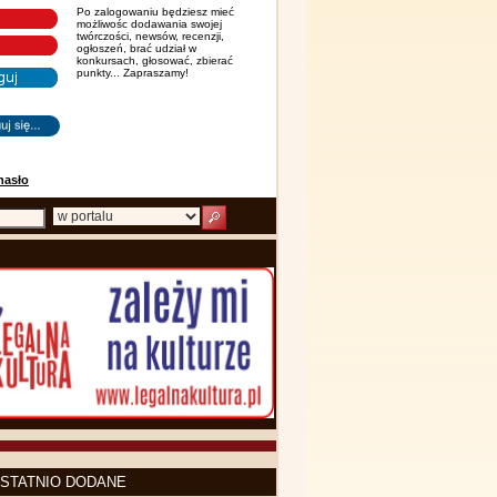
Po zalogowaniu będziesz mieć
możliwośc dodawania swojej
twórczości, newsów, recenzji,
ogłoszeń, brać udział w
konkursach, głosować, zbierać
punkty... Zapraszamy!
hasło
STATNIO DODANE