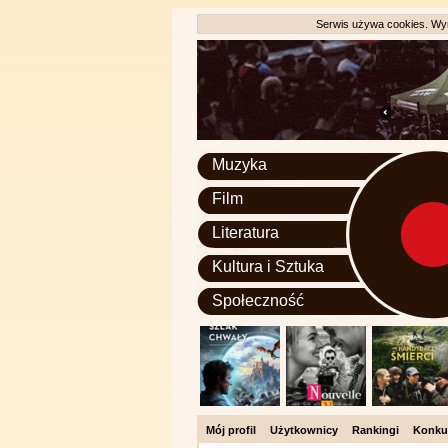
Serwis używa cookies. Wyr
Muzyka
Film
Literatura
Kultura i Sztuka
Społeczność
Mój profil
Użytkownicy
Rankingi
Konku