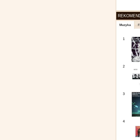
REKOMEN
Muzyka
F
1
2
3
4