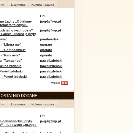
ilm
Literatura
Kultura i sztuka
Od
 na Lachy „Obłąkany
ja-g-k@wp.pl
premiera teledysku
odzień o wschodzie”
ja-g-k@wp.pl
 Lachy – recenzja płyty
lować
pandaredski
 - "Libera me"
operate
e - "Comedamus"
operate
- "Rara avis"
operate
u "Tamta noc"
pawelizdebski
nki na żądanie
pawelizdebski
 Paweł Izdebski
pawelizdebski
 - Paweł Izdebski
pawelizdebski
więcej
 OSTATNIO DODANE
ilm
Literatura
Kultura i sztuka
Od
a debiutanckiej płyty
ja-g-k@wp.pl
lia” – ludowego „małego