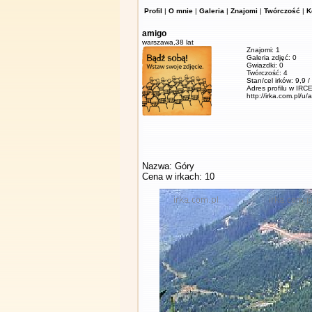
Profil
|
O mnie
|
Galeria
|
Znajomi
|
Twórczość
|
K
amigo
warszawa,
38 lat
Znajomi: 1
Galeria zdjęć: 0
Gwiazdki: 0
Twórczość: 4
Stan/cel irków: 9,9 
Adres profilu w IRCE
http://irka.com.pl/u/
Nazwa: Góry
Cena w irkach: 10