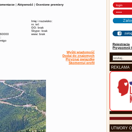
omentarze
|
Aktywność
|
Ocenione premiery
Imię i nazwisko:
nr. tel:
GG: brak
Skype: brak
/ 60000
www: brak
:
amigo
Rejestracja
Przypomnij 
Wyślij wiadomość
Dodaj do znajomych
Przyznaj gwiazdkę
Skomentuj profil
REKLAMA
UTWORY O