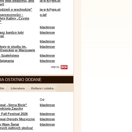
ing Was Beautiful, and
ja-g-k@wp.pl
urt
odzień o wschodzie"
ja-g-k@wp.pl
sprzeczności –
o.laf
łyty Kaliny „Czyste
”
blackrose
asz bardzo lubi
blackrose
wać
blackrose
opy w studiu im.
blackrose
 Osieckiej w Warszawie
 Szaleństwa
blackrose
 Splątania
blackrose
więcej
IA OSTATNIO DODANE
ilm
Literatura
Kultura i sztuka
e
Od
iwal „Serca Bicie”
blackrose
ndrzeja Zauchy
Fall Festival 2026
blackrose
tiwal Ogrody Muzyczne
blackrose
y Wam Świąt
blackrose
nych pełnych słońca!