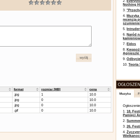
2.
Everyth
Nothing H
3.
"Przech
4.
Muzyka 
recenzja p
szumienie
5.
Intruder
6.
Naród n
kamienio
7.
Eidos
8.
Kwasożł
Agnieszki
wyślij
9.
Odbycie
10.
Teoria
OGŁOSZEN
format
rozmiar [MB]
cena
Muzyka
F
.jpg
1
10.0
.jpg
0
10.0
.jpg
0
10.0
Ogłoszeni
.gif
0
10.0
1.
18. Fest
Pamięci A
2.
Summer 
3.
26. Fes
4.
Życzym
Wielkanoc