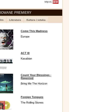
więcej
DOWANE PREMIERY
ilm
Literatura
Kultura i sztuka
Come This Madness
Europe
ACT III
Kasabian
Count Your Blessings -
Repented
Bring Me The Horizon
Foreign Tongues
The Rolling Stones