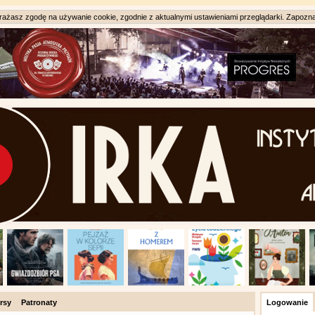
ażasz zgodę na używanie cookie, zgodnie z aktualnymi ustawieniami przeglądarki. Zapozna
rsy
Patronaty
Logowanie