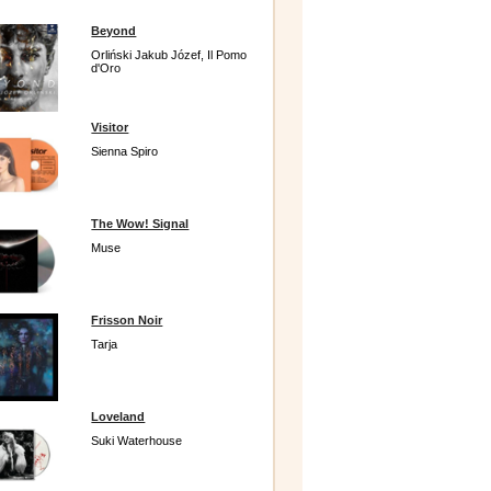
Beyond
Orliński Jakub Józef, Il Pomo
d'Oro
Visitor
Sienna Spiro
The Wow! Signal
Muse
Frisson Noir
Tarja
Loveland
Suki Waterhouse