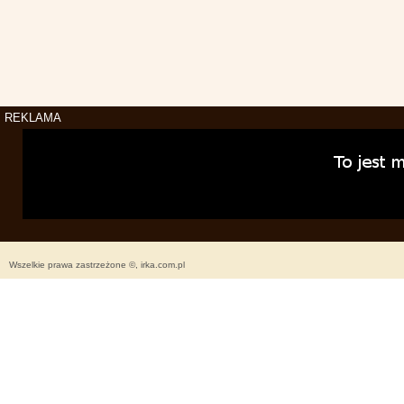
REKLAMA
Wszelkie prawa zastrzeżone ©, irka.com.pl