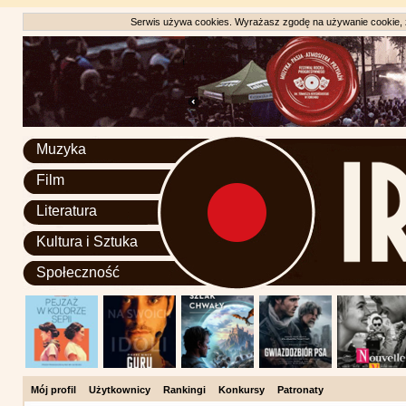
Serwis używa cookies. Wyrażasz zgodę na używanie cookie, zg
Muzyka
Film
Literatura
Kultura i Sztuka
Społeczność
Mój profil
Użytkownicy
Rankingi
Konkursy
Patronaty