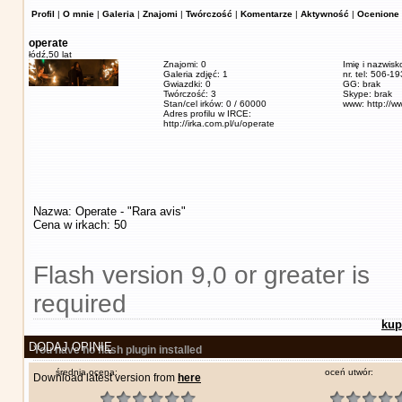
Profil
|
O mnie
|
Galeria
|
Znajomi
|
Twórczość
|
Komentarze
|
Aktywność
|
Ocenione 
operate
łódź,
50 lat
Znajomi: 0
Imię i nazwisk
Galeria zdjęć: 1
nr. tel: 506-1
Gwiazdki: 0
GG: brak
Twórczość: 3
Skype: brak
Stan/cel irków: 0 / 60000
www: http://w
Adres profilu w IRCE:
http://irka.com.pl/u/operate
Nazwa: Operate - "Rara avis"
Cena w irkach: 50
Flash version 9,0 or greater is
required
kup
DODAJ OPINIĘ
You have no flash plugin installed
średnia ocena:
oceń utwór:
Download latest version from
here