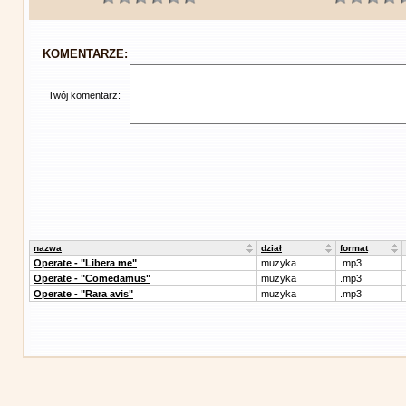
KOMENTARZE:
Twój komentarz:
nazwa
dział
format
Operate - "Libera me"
muzyka
.mp3
Operate - "Comedamus"
muzyka
.mp3
Operate - "Rara avis"
muzyka
.mp3