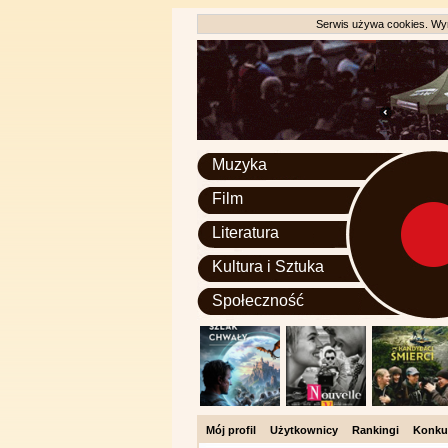
Serwis używa cookies. Wyr
Muzyka
Film
Literatura
Kultura i Sztuka
Społeczność
Mój profil
Użytkownicy
Rankingi
Konku