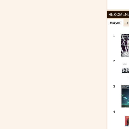
REKOMEN
Muzyka
F
1
2
3
4