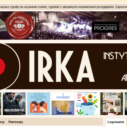
ażasz zgodę na używanie cookie, zgodnie z aktualnymi ustawieniami przeglądarki. Zapozna
rsy
Patronaty
Logowanie