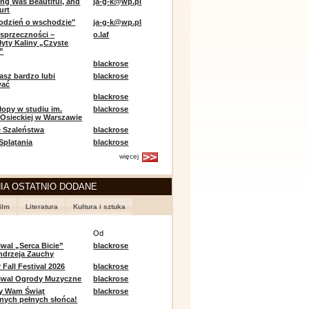
ing Was Beautiful, and
ja-g-k@wp.pl
urt
odzień o wschodzie"
ja-g-k@wp.pl
sprzeczności –
o.laf
łyty Kaliny „Czyste
”
blackrose
asz bardzo lubi
blackrose
wać
blackrose
opy w studiu im.
blackrose
 Osieckiej w Warszawie
 Szaleństwa
blackrose
 Splątania
blackrose
więcej
IA OSTATNIO DODANE
ilm
Literatura
Kultura i sztuka
e
Od
iwal „Serca Bicie”
blackrose
ndrzeja Zauchy
Fall Festival 2026
blackrose
tiwal Ogrody Muzyczne
blackrose
y Wam Świąt
blackrose
nych pełnych słońca!