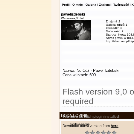
Profil
|
O mnie
|
Galeria
|
Znajomi
|
Twórczość
|
K
pawelizdebski
Warszawa,
35 lat
Znajomi: 2
Galeria zdjęć: 1
Gwiazdki: 3
Twórczość: 7
Stan/cel irków: 108
Adres profilu w IRCE
http://irka.com.pl/u/
Nazwa: No Cóż - Paweł Izdebski
Cena w irkach: 500
Flash version 9,0 o
required
DODAJ OPINIĘ
You have no flash plugin installed
średnia ocena:
Download latest version from
here