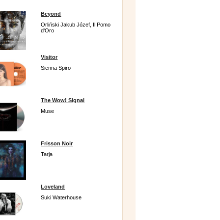
Beyond
Orliński Jakub Józef, Il Pomo
d'Oro
Visitor
Sienna Spiro
The Wow! Signal
Muse
Frisson Noir
Tarja
Loveland
Suki Waterhouse