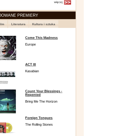
więcej
DOWANE PREMIERY
ilm
Literatura
Kultura i sztuka
Come This Madness
Europe
ACT III
Kasabian
Count Your Blessings -
Repented
Bring Me The Horizon
Foreign Tongues
The Rolling Stones