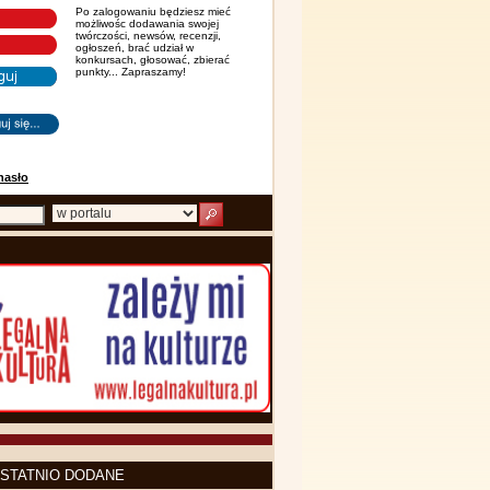
Po zalogowaniu będziesz mieć
możliwośc dodawania swojej
twórczości, newsów, recenzji,
ogłoszeń, brać udział w
konkursach, głosować, zbierać
punkty... Zapraszamy!
hasło
STATNIO DODANE