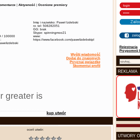
omentarze
|
Aktywność
|
Ocenione premiery
Imię i nazwisko: Paweł Izdebski
nr. tel: 508282051
GG: brak
Skype: spinningmoo21
,9 / 100000
www:
:
https://www.facebook.com/pawelizdebskipl
pawelizdebski
Rejestracja
Przypomnij 
Wyślij wiadomość
Dodaj do znajomych
Przyznaj gwiazdkę
Skomentuj profil
REKLAMA
r greater is
kup utwór
oceń utwór:
UTWORY O