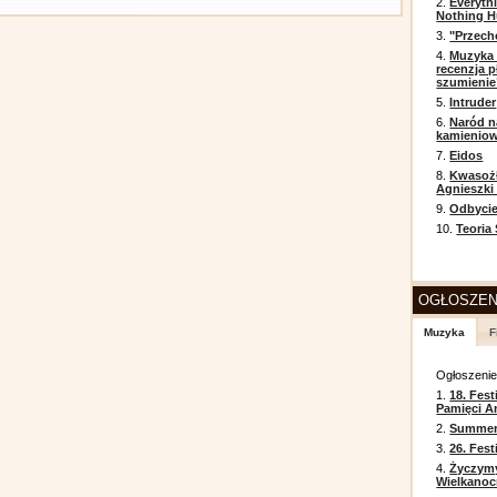
2.
Everyth
Nothing H
3.
"Przech
4.
Muzyka 
recenzja p
szumienie
5.
Intruder
6.
Naród n
kamienio
7.
Eidos
8.
Kwasożł
Agnieszki
9.
Odbycie
10.
Teoria
OGŁOSZEN
Muzyka
F
Ogłoszeni
1.
18. Fest
Pamięci A
2.
Summer 
3.
26. Fes
4.
Życzym
Wielkanoc