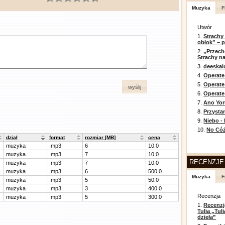
Muzyka
F
Utwór
1.
Strachy
obłok” – 
2.
„Przech
Strachy na
3.
deeska
4.
Operate
5.
Operat
wyślij
6.
Operate 
7.
Ano Yor
8.
Przysta
9.
Niebo -
10.
No Cóż
dział
format
rozmiar [MB]
cena
muzyka
.mp3
6
10.0
muzyka
.mp3
7
10.0
RECENZJE
muzyka
.mp3
7
10.0
muzyka
.mp3
6
500.0
Muzyka
F
muzyka
.mp3
5
50.0
muzyka
.mp3
3
400.0
Recenzja
muzyka
.mp3
5
300.0
1.
Recenzj
Tulia „Tu
dzieła”