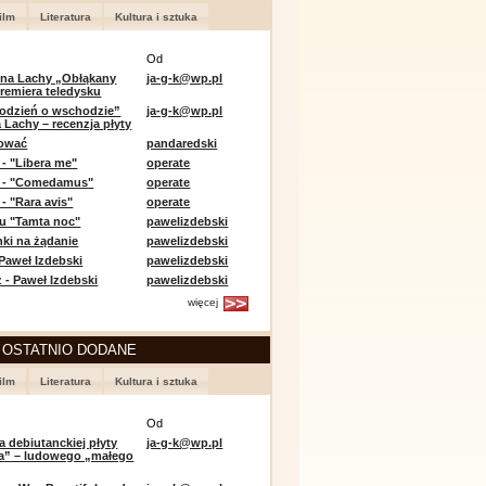
ilm
Literatura
Kultura i sztuka
Od
 na Lachy „Obłąkany
ja-g-k@wp.pl
premiera teledysku
odzień o wschodzie”
ja-g-k@wp.pl
 Lachy – recenzja płyty
lować
pandaredski
 - "Libera me"
operate
e - "Comedamus"
operate
- "Rara avis"
operate
u "Tamta noc"
pawelizdebski
nki na żądanie
pawelizdebski
 Paweł Izdebski
pawelizdebski
 - Paweł Izdebski
pawelizdebski
więcej
 OSTATNIO DODANE
ilm
Literatura
Kultura i sztuka
Od
a debiutanckiej płyty
ja-g-k@wp.pl
lia” – ludowego „małego