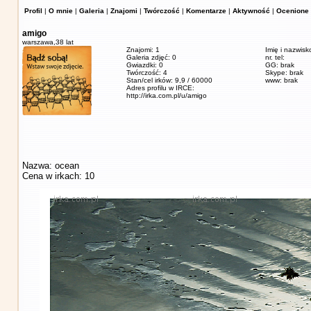
Profil
|
O mnie
|
Galeria
|
Znajomi
|
Twórczość
|
Komentarze
|
Aktywność
|
Ocenione 
amigo
warszawa,
38 lat
Znajomi: 1
Imię i nazwisk
Galeria zdjęć: 0
nr. tel:
Gwiazdki: 0
GG: brak
Twórczość: 4
Skype: brak
Stan/cel irków: 9,9 / 60000
www: brak
Adres profilu w IRCE:
http://irka.com.pl/u/amigo
Nazwa: ocean
Cena w irkach: 10