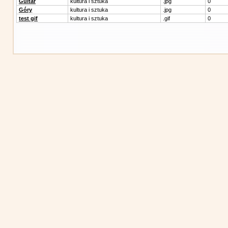
Guitar
kultura i sztuka
.jpg
0
Góry
kultura i sztuka
.jpg
0
test gif
kultura i sztuka
.gif
0