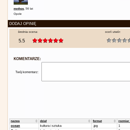
methos
,
56 lat
Opole
DODAJ OPINIĘ
średnia ocena:
oceń utwór:
5.5
KOMENTARZE:
Twój komentarz:
nazwa
dział
format
rozmiar
ocean
kultura i sztuka
.jpg
1