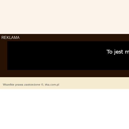
REKLAMA
Wszelkie prawa zastrzeżone ©, irka.com.pl