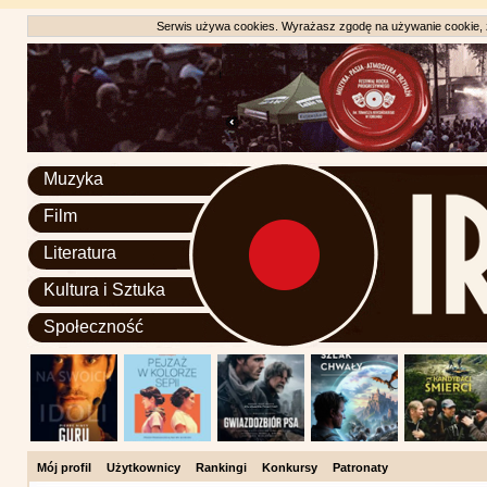
Serwis używa cookies. Wyrażasz zgodę na używanie cookie, zg
Muzyka
Film
Literatura
Kultura i Sztuka
Społeczność
Mój profil
Użytkownicy
Rankingi
Konkursy
Patronaty