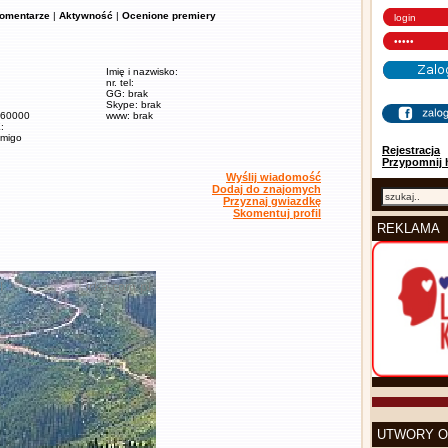
omentarze
|
Aktywność
|
Ocenione premiery
Imię i nazwisko:
nr. tel:
GG: brak
Skype: brak
/ 60000
www: brak
:
amigo
Rejestracja
Przypomnij 
Wyślij wiadomość
Dodaj do znajomych
Przyznaj gwiazdkę
Skomentuj profil
REKLAMA
UTWORY O