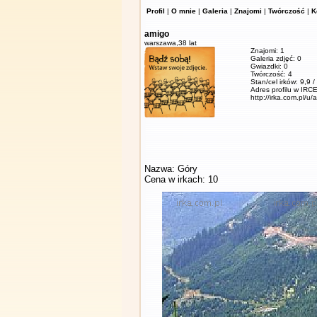
Profil
|
O mnie
|
Galeria
|
Znajomi
|
Twórczość
|
K
amigo
warszawa,
38 lat
Znajomi: 1
Galeria zdjęć: 0
Gwiazdki: 0
Twórczość: 4
Stan/cel irków: 9,9 
Adres profilu w IRCE
http://irka.com.pl/u/
Nazwa: Góry
Cena w irkach: 10