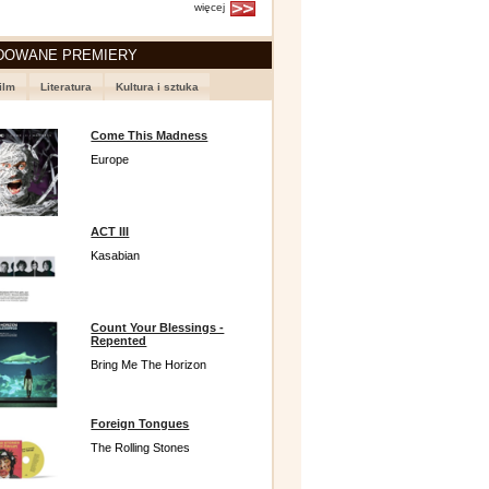
więcej
DOWANE PREMIERY
ilm
Literatura
Kultura i sztuka
Come This Madness
Europe
ACT III
Kasabian
Count Your Blessings -
Repented
Bring Me The Horizon
Foreign Tongues
The Rolling Stones