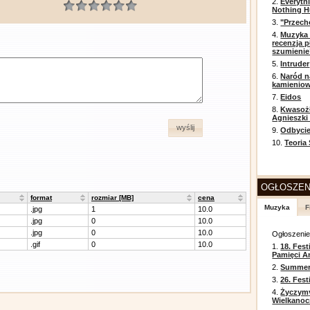
2.
Everyth
Nothing H
3.
"Przech
4.
Muzyka 
recenzja p
szumienie
5.
Intruder
6.
Naród n
kamienio
7.
Eidos
8.
Kwasożł
Agnieszki
wyślij
9.
Odbycie
10.
Teoria
OGŁOSZEN
format
rozmiar [MB]
cena
Muzyka
F
.jpg
1
10.0
.jpg
0
10.0
.jpg
0
10.0
Ogłoszeni
.gif
0
10.0
1.
18. Fest
Pamięci A
2.
Summer 
3.
26. Fes
4.
Życzym
Wielkanoc