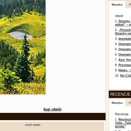
Muzyka
F
Utwór
1.
Strachy
obłok” – 
2.
„Przech
Strachy na
3.
deeska
4.
Operate
5.
Operat
6.
Operate 
7.
Ano Yor
8.
Przysta
9.
Niebo -
10.
No Cóż
RECENZJE
Muzyka
F
kup utwór
Recenzja
1.
Recenzj
Tulia „Tu
oceń utwór:
dzieła”