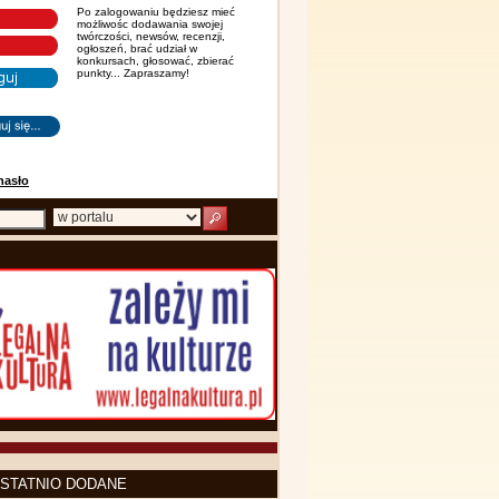
Po zalogowaniu będziesz mieć
możliwośc dodawania swojej
twórczości, newsów, recenzji,
ogłoszeń, brać udział w
konkursach, głosować, zbierać
punkty... Zapraszamy!
hasło
STATNIO DODANE