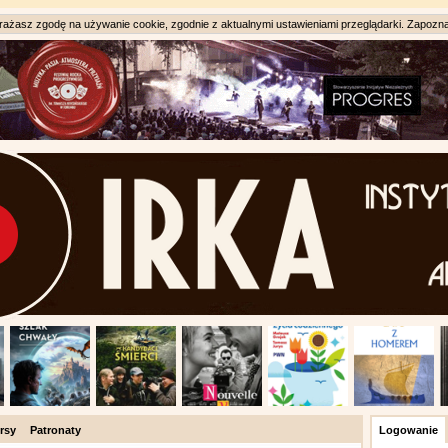
ażasz zgodę na używanie cookie, zgodnie z aktualnymi ustawieniami przeglądarki. Zapozna
rsy
Patronaty
Logowanie