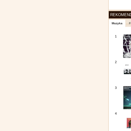
REKOMEN
Muzyka
F
1
2
3
4