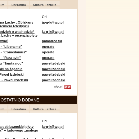
ilm
Literatura
Kultura i sztuka
Od
 na Lachy „Obłąkany
ja-g-k@wp.pl
premiera teledysku
odzień o wschodzie”
ja-g-k@wp.pl
 Lachy – recenzja płyty
lować
pandaredski
 - "Libera me"
operate
e - "Comedamus"
operate
- "Rara avis"
operate
u "Tamta noc"
pawelizdebski
nki na żądanie
pawelizdebski
 Paweł Izdebski
pawelizdebski
 - Paweł Izdebski
pawelizdebski
więcej
 OSTATNIO DODANE
ilm
Literatura
Kultura i sztuka
Od
a debiutanckiej płyty
ja-g-k@wp.pl
lia” – ludowego „małego