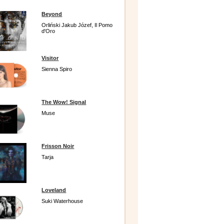
Beyond
Orliński Jakub Józef, Il Pomo
d'Oro
Visitor
Sienna Spiro
The Wow! Signal
Muse
Frisson Noir
Tarja
Loveland
Suki Waterhouse