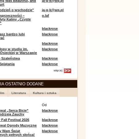
ing Was Beautiful, and
ja-g-k@wp.pl
urt
odzień o wschodzie"
ja-g-k@wp.pl
sprzeczności –
o.laf
łyty Kaliny „Czyste
”
blackrose
asz bardzo lubi
blackrose
wać
blackrose
opy w studiu im.
blackrose
 Osieckiej w Warszawie
 Szaleństwa
blackrose
 Splątania
blackrose
więcej
IA OSTATNIO DODANE
ilm
Literatura
Kultura i sztuka
e
Od
iwal „Serca Bicie”
blackrose
ndrzeja Zauchy
Fall Festival 2026
blackrose
tiwal Ogrody Muzyczne
blackrose
y Wam Świąt
blackrose
nych pełnych słońca!