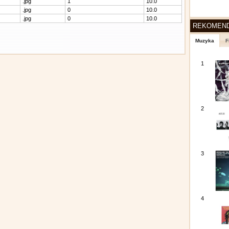
.jpg
1
10.0
.jpg
0
10.0
.jpg
0
10.0
REKOMEN
Muzyka
F
1
2
3
4