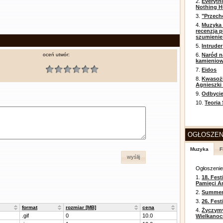
2.
Everyth
Nothing H
3.
"Przech
4.
Muzyka 
recenzja p
szumienie
5.
Intruder
oceń utwór:
6.
Naród n
kamienio
7.
Eidos
8.
Kwasożł
Agnieszki
9.
Odbycie
10.
Teoria
OGŁOSZEN
Muzyka
F
wyślij
Ogłoszeni
1.
18. Fest
Pamięci A
2.
Summer 
3.
26. Fes
format
rozmiar [MB]
cena
4.
Życzym
.gif
0
10.0
Wielkanoc