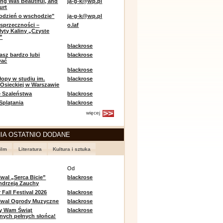
ing Was Beautiful, and
ja-g-k@wp.pl
urt
odzień o wschodzie"
ja-g-k@wp.pl
sprzeczności –
o.laf
łyty Kaliny „Czyste
”
blackrose
asz bardzo lubi
blackrose
wać
blackrose
opy w studiu im.
blackrose
 Osieckiej w Warszawie
 Szaleństwa
blackrose
 Splątania
blackrose
więcej
IA OSTATNIO DODANE
ilm
Literatura
Kultura i sztuka
e
Od
iwal „Serca Bicie”
blackrose
ndrzeja Zauchy
Fall Festival 2026
blackrose
tiwal Ogrody Muzyczne
blackrose
y Wam Świąt
blackrose
nych pełnych słońca!