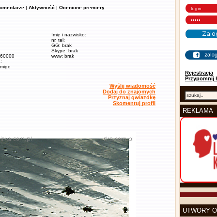
omentarze
|
Aktywność
|
Ocenione premiery
Imię i nazwisko:
nr. tel:
GG: brak
Skype: brak
/ 60000
www: brak
:
amigo
Rejestracja
Przypomnij 
Wyślij wiadomość
Dodaj do znajomych
Przyznaj gwiazdkę
Skomentuj profil
REKLAMA
UTWORY O