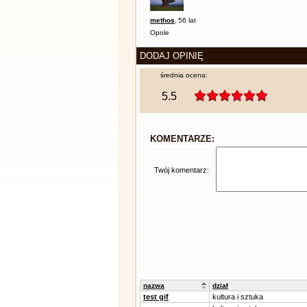
methos
,
56 lat
Opole
DODAJ OPINIĘ
średnia ocena:
5.5
KOMENTARZE:
Twój komentarz:
nazwa
dział
test gif
kultura i sztuka