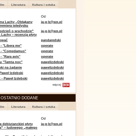
ilm
Literatura
Kultura i sztuka
Od
 na Lachy „Obłąkany
ja-g-k@wp.pl
premiera teledysku
odzień o wschodzie”
ja-g-k@wp.pl
 Lachy – recenzja płyty
lować
pandaredski
 - "Libera me"
operate
e - "Comedamus"
operate
- "Rara avis"
operate
u "Tamta noc"
pawelizdebski
nki na żądanie
pawelizdebski
 Paweł Izdebski
pawelizdebski
 - Paweł Izdebski
pawelizdebski
więcej
 OSTATNIO DODANE
ilm
Literatura
Kultura i sztuka
Od
a debiutanckiej płyty
ja-g-k@wp.pl
lia” – ludowego „małego