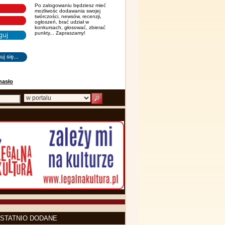
Po zalogowaniu będziesz mieć
możliwośc dodawania swojej
twórczości, newsów, recenzji,
ogłoszeń, brać udział w
konkursach, głosować, zbierać
punkty... Zapraszamy!
hasło
STATNIO DODANE