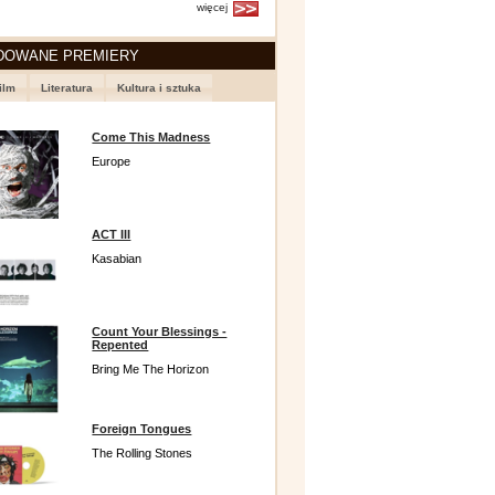
więcej
DOWANE PREMIERY
ilm
Literatura
Kultura i sztuka
Come This Madness
Europe
ACT III
Kasabian
Count Your Blessings -
Repented
Bring Me The Horizon
Foreign Tongues
The Rolling Stones