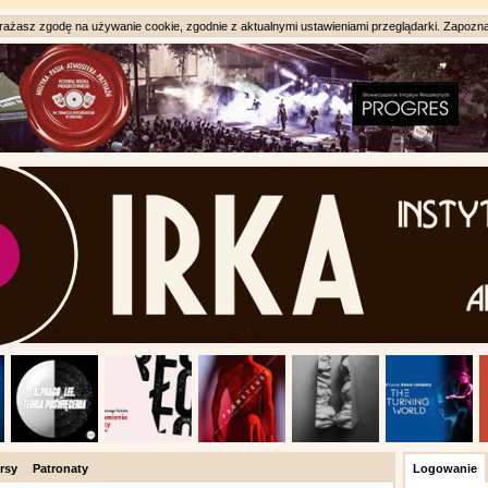
ażasz zgodę na używanie cookie, zgodnie z aktualnymi ustawieniami przeglądarki. Zapozna
rsy
Patronaty
Logowanie