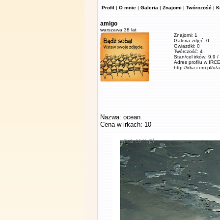
Profil
|
O mnie
|
Galeria
|
Znajomi
|
Twórczość
|
K
amigo
warszawa,
38 lat
Znajomi: 1
Galeria zdjęć: 0
Gwiazdki: 0
Twórczość: 4
Stan/cel irków: 9,9 
Adres profilu w IRCE
http://irka.com.pl/u/
Nazwa: ocean
Cena w irkach: 10