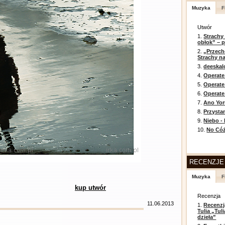
Muzyka
F
Utwór
1.
Strachy
obłok” – 
2.
„Przech
Strachy na
3.
deeska
4.
Operate
5.
Operat
6.
Operate 
7.
Ano Yor
8.
Przysta
9.
Niebo -
10.
No Cóż
RECENZJE
Muzyka
F
kup utwór
Recenzja
11.06.2013
1.
Recenzj
Tulia „Tu
dzieła”