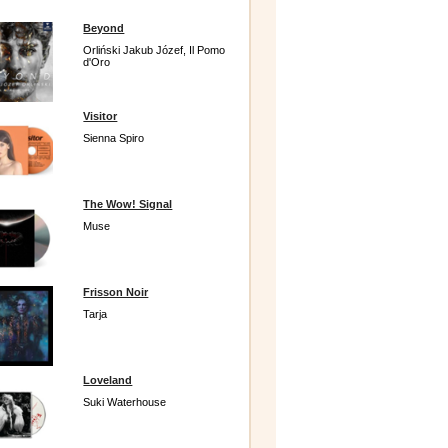
Beyond
Orliński Jakub Józef, Il Pomo
d'Oro
Visitor
Sienna Spiro
The Wow! Signal
Muse
Frisson Noir
Tarja
Loveland
Suki Waterhouse