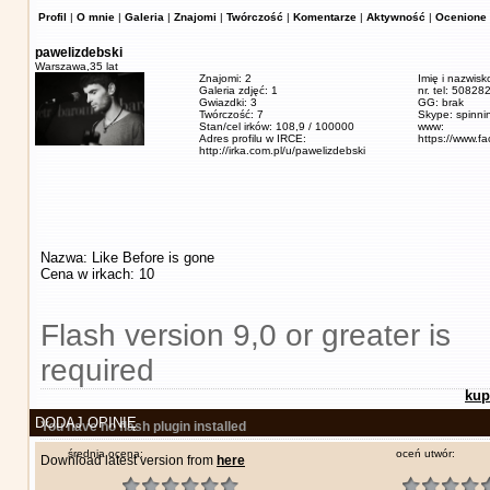
Profil
|
O mnie
|
Galeria
|
Znajomi
|
Twórczość
|
Komentarze
|
Aktywność
|
Ocenione 
pawelizdebski
Warszawa,
35 lat
Znajomi: 2
Imię i nazwisk
Galeria zdjęć: 1
nr. tel: 5082
Gwiazdki: 3
GG: brak
Twórczość: 7
Skype: spinn
Stan/cel irków: 108,9 / 100000
www:
Adres profilu w IRCE:
https://www.f
http://irka.com.pl/u/pawelizdebski
Nazwa: Like Before is gone
Cena w irkach: 10
Flash version 9,0 or greater is
required
kup
DODAJ OPINIĘ
You have no flash plugin installed
średnia ocena:
oceń utwór:
Download latest version from
here