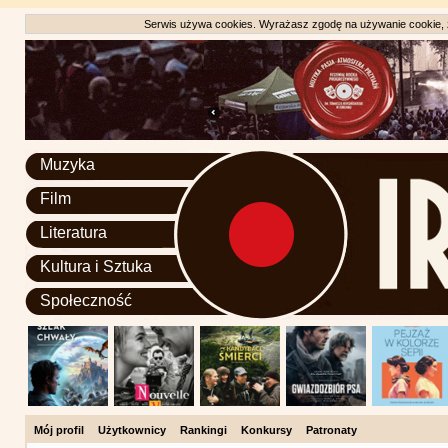
Serwis używa cookies. Wyrażasz zgodę na używanie cookie, zg
Muzyka
Film
Literatura
Kultura i Sztuka
Społeczność
Mój profil
Użytkownicy
Rankingi
Konkursy
Patronaty