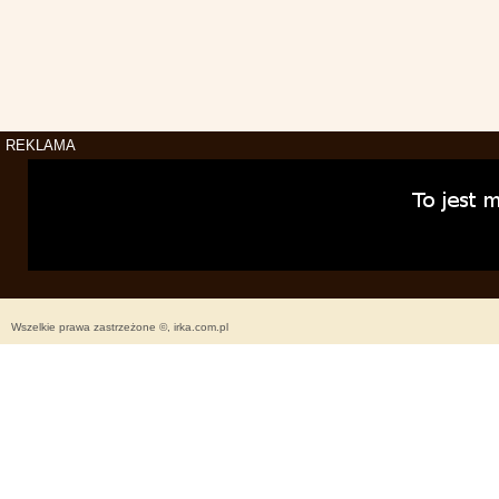
REKLAMA
Wszelkie prawa zastrzeżone ©, irka.com.pl