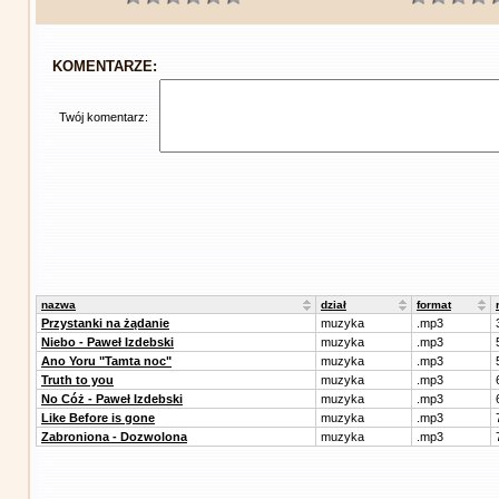
KOMENTARZE:
Twój komentarz:
nazwa
dział
format
Przystanki na żądanie
muzyka
.mp3
Niebo - Paweł Izdebski
muzyka
.mp3
Ano Yoru "Tamta noc"
muzyka
.mp3
Truth to you
muzyka
.mp3
No Cóż - Paweł Izdebski
muzyka
.mp3
Like Before is gone
muzyka
.mp3
Zabroniona - Dozwolona
muzyka
.mp3