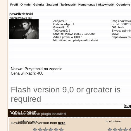
Profil
|
O mnie
|
Galeria
|
Znajomi
|
Twórczość
|
Komentarze
|
Aktywność
|
Ocenione 
pawelizdebski
Warszawa,
35 lat
Znajomi: 2
Imię i nazwisk
Galeria zdjęć: 1
nr. tel: 5082
Gwiazdki: 3
GG: brak
Twórczość: 7
Skype: spinn
Stan/cel irków: 108,9 / 100000
www:
Adres profilu w IRCE:
https://www.f
http://irka.com.pl/u/pawelizdebski
Nazwa: Przystanki na żądanie
Cena w irkach: 400
Flash version 9,0 or greater is
required
kup
DODAJ OPINIĘ
You have no flash plugin installed
średnia ocena:
oceń utwór:
Download latest version from
here