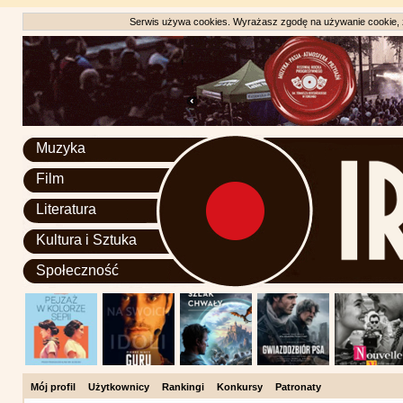
Serwis używa cookies. Wyrażasz zgodę na używanie cookie, zg
Muzyka
Film
Literatura
Kultura i Sztuka
Społeczność
Mój profil
Użytkownicy
Rankingi
Konkursy
Patronaty