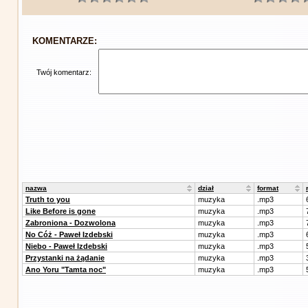
KOMENTARZE:
Twój komentarz:
nazwa
dział
format
Truth to you
muzyka
.mp3
Like Before is gone
muzyka
.mp3
Zabroniona - Dozwolona
muzyka
.mp3
No Cóż - Paweł Izdebski
muzyka
.mp3
Niebo - Paweł Izdebski
muzyka
.mp3
Przystanki na żądanie
muzyka
.mp3
Ano Yoru "Tamta noc"
muzyka
.mp3