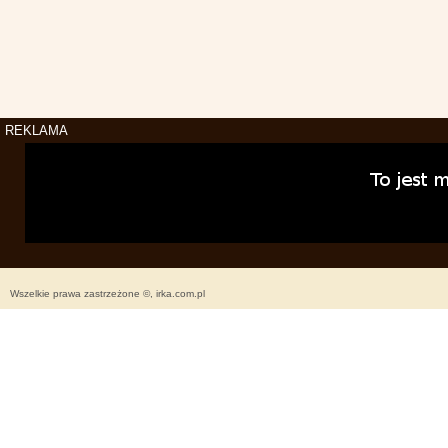
REKLAMA
Wszelkie prawa zastrzeżone ©, irka.com.pl