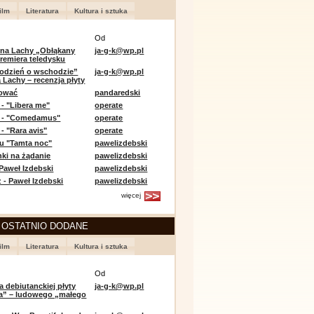
ilm
Literatura
Kultura i sztuka
Od
 na Lachy „Obłąkany
ja-g-k@wp.pl
premiera teledysku
odzień o wschodzie”
ja-g-k@wp.pl
 Lachy – recenzja płyty
lować
pandaredski
 - "Libera me"
operate
e - "Comedamus"
operate
- "Rara avis"
operate
u "Tamta noc"
pawelizdebski
nki na żądanie
pawelizdebski
 Paweł Izdebski
pawelizdebski
 - Paweł Izdebski
pawelizdebski
więcej
 OSTATNIO DODANE
ilm
Literatura
Kultura i sztuka
Od
a debiutanckiej płyty
ja-g-k@wp.pl
lia” – ludowego „małego