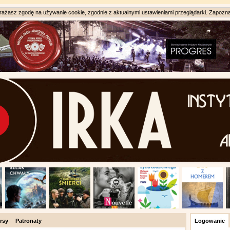
ażasz zgodę na używanie cookie, zgodnie z aktualnymi ustawieniami przeglądarki. Zapozna
rsy
Patronaty
Logowanie