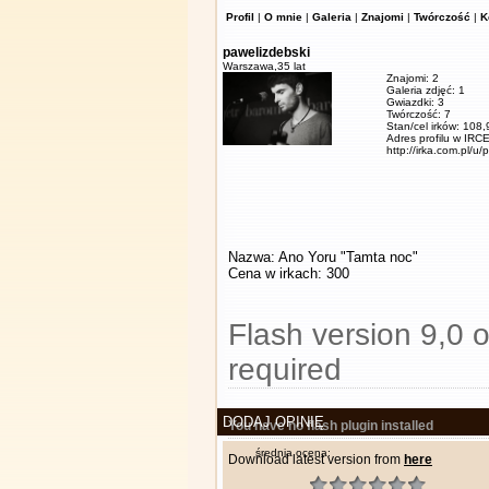
Profil
|
O mnie
|
Galeria
|
Znajomi
|
Twórczość
|
K
pawelizdebski
Warszawa,
35 lat
Znajomi: 2
Galeria zdjęć: 1
Gwiazdki: 3
Twórczość: 7
Stan/cel irków: 108
Adres profilu w IRCE
http://irka.com.pl/u/
Nazwa: Ano Yoru "Tamta noc"
Cena w irkach: 300
Flash version 9,0 o
required
DODAJ OPINIĘ
You have no flash plugin installed
średnia ocena:
Download latest version from
here