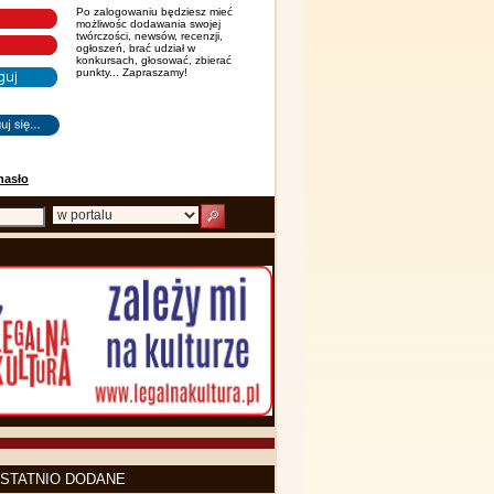
Po zalogowaniu będziesz mieć
możliwośc dodawania swojej
twórczości, newsów, recenzji,
ogłoszeń, brać udział w
konkursach, głosować, zbierać
punkty... Zapraszamy!
hasło
STATNIO DODANE