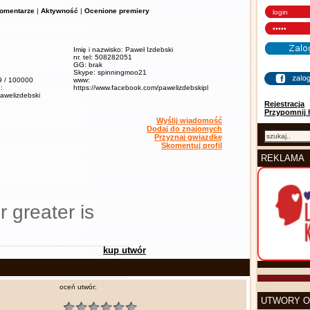
omentarze
|
Aktywność
|
Ocenione premiery
Imię i nazwisko: Paweł Izdebski
nr. tel: 508282051
GG: brak
Skype: spinningmoo21
,9 / 100000
www:
:
https://www.facebook.com/pawelizdebskipl
pawelizdebski
Rejestracja
Przypomnij 
Wyślij wiadomość
Dodaj do znajomych
Przyznaj gwiazdkę
Skomentuj profil
REKLAMA
r greater is
kup utwór
oceń utwór:
UTWORY O