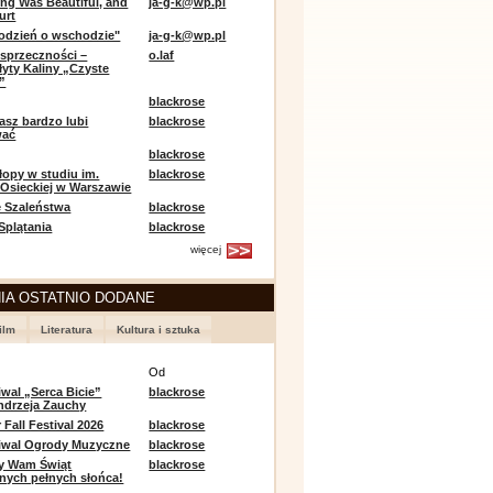
ing Was Beautiful, and
ja-g-k@wp.pl
urt
odzień o wschodzie"
ja-g-k@wp.pl
sprzeczności –
o.laf
łyty Kaliny „Czyste
”
blackrose
asz bardzo lubi
blackrose
wać
blackrose
opy w studiu im.
blackrose
 Osieckiej w Warszawie
 Szaleństwa
blackrose
 Splątania
blackrose
więcej
IA OSTATNIO DODANE
ilm
Literatura
Kultura i sztuka
e
Od
iwal „Serca Bicie”
blackrose
ndrzeja Zauchy
Fall Festival 2026
blackrose
tiwal Ogrody Muzyczne
blackrose
y Wam Świąt
blackrose
nych pełnych słońca!