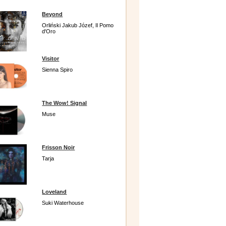
Beyond
Orliński Jakub Józef, Il Pomo
d'Oro
Visitor
Sienna Spiro
The Wow! Signal
Muse
Frisson Noir
Tarja
Loveland
Suki Waterhouse