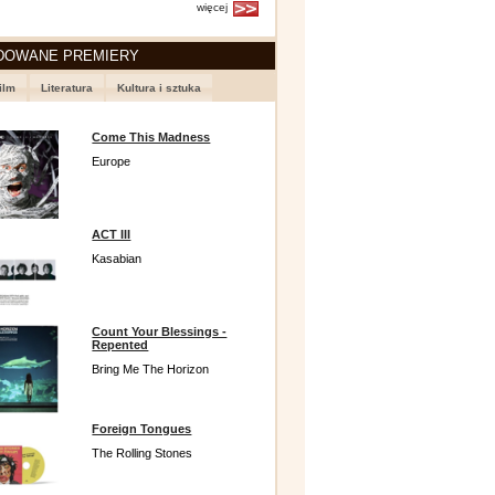
więcej
DOWANE PREMIERY
ilm
Literatura
Kultura i sztuka
Come This Madness
Europe
ACT III
Kasabian
Count Your Blessings -
Repented
Bring Me The Horizon
Foreign Tongues
The Rolling Stones