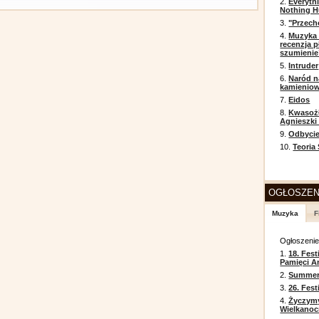
2.
Everyth
Nothing H
3.
"Przech
4.
Muzyka 
recenzja p
szumienie
5.
Intruder
6.
Naród n
kamienio
7.
Eidos
8.
Kwasożł
Agnieszki
9.
Odbycie
10.
Teoria
OGŁOSZEN
Muzyka
F
Ogłoszeni
1.
18. Fest
Pamięci A
2.
Summer 
3.
26. Fes
4.
Życzym
Wielkanoc