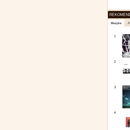
REKOMEN
Muzyka
F
1
2
3
4