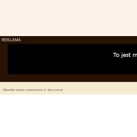
REKLAMA
Wszelkie prawa zastrzeżone ©, irka.com.pl