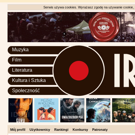
Serwis używa cookies. Wyrażasz zgodę na używanie cookie, zg
Muzyka
Film
Literatura
Kultura i Sztuka
Społeczność
Mój profil
Użytkownicy
Rankingi
Konkursy
Patronaty