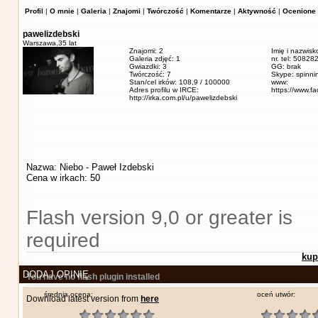
Profil
|
O mnie
|
Galeria
|
Znajomi
|
Twórczość
|
Komentarze
|
Aktywność
|
Ocenione 
pawelizdebski
Warszawa,
35 lat
Znajomi: 2
Imię i nazwisk
Galeria zdjęć: 1
nr. tel: 5082
Gwiazdki: 3
GG: brak
Twórczość: 7
Skype: spinn
Stan/cel irków: 108,9 / 100000
www:
Adres profilu w IRCE:
https://www.f
http://irka.com.pl/u/pawelizdebski
Nazwa: Niebo - Paweł Izdebski
Cena w irkach: 50
Flash version 9,0 or greater is
required
kup
DODAJ OPINIĘ
You have no flash plugin installed
średnia ocena:
oceń utwór:
Download latest version from
here