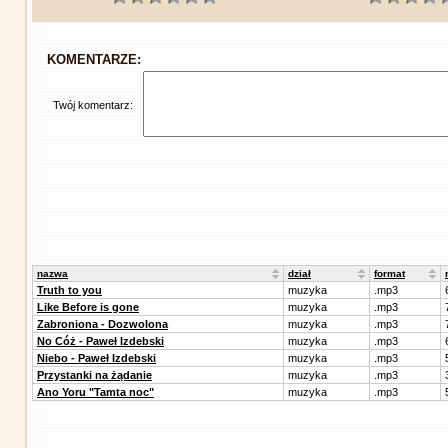
KOMENTARZE:
Twój komentarz:
nazwa
dział
format
Truth to you
muzyka
.mp3
Like Before is gone
muzyka
.mp3
Zabroniona - Dozwolona
muzyka
.mp3
No Cóż - Paweł Izdebski
muzyka
.mp3
Niebo - Paweł Izdebski
muzyka
.mp3
Przystanki na żądanie
muzyka
.mp3
Ano Yoru "Tamta noc"
muzyka
.mp3