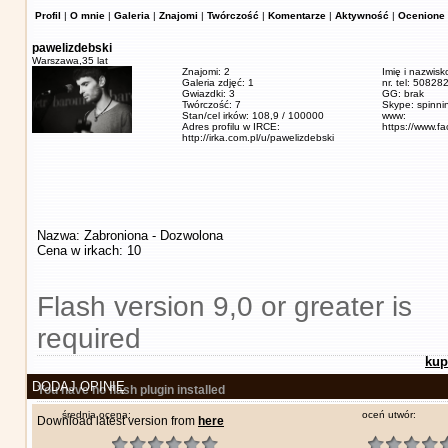
Profil
|
O mnie
|
Galeria
|
Znajomi
|
Twórczość
|
Komentarze
|
Aktywność
|
Ocenione 
pawelizdebski
Warszawa,
35 lat
Znajomi: 2
Imię i nazwisk
Galeria zdjęć: 1
nr. tel: 5082
Gwiazdki: 3
GG: brak
Twórczość: 7
Skype: spinn
Stan/cel irków: 108,9 / 100000
www:
Adres profilu w IRCE:
https://www.f
http://irka.com.pl/u/pawelizdebski
Nazwa: Zabroniona - Dozwolona
Cena w irkach: 10
Flash version 9,0 or greater is
required
kup
DODAJ OPINIĘ
You have no flash plugin installed
średnia ocena:
oceń utwór:
Download latest version from
here