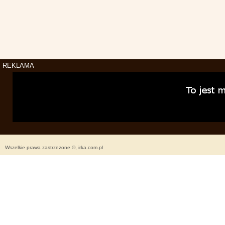
REKLAMA
Wszelkie prawa zastrzeżone ©, irka.com.pl