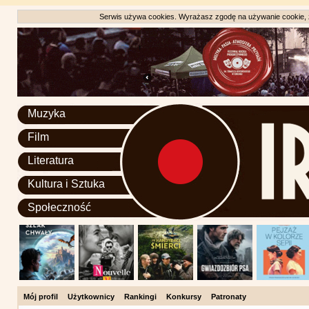
Serwis używa cookies. Wyrażasz zgodę na używanie cookie, zg
Muzyka
Film
Literatura
Kultura i Sztuka
Społeczność
Mój profil
Użytkownicy
Rankingi
Konkursy
Patronaty