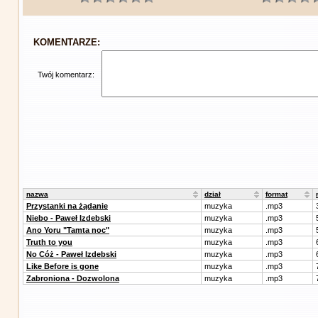
KOMENTARZE:
Twój komentarz:
nazwa
dział
format
Przystanki na żądanie
muzyka
.mp3
Niebo - Paweł Izdebski
muzyka
.mp3
Ano Yoru "Tamta noc"
muzyka
.mp3
Truth to you
muzyka
.mp3
No Cóż - Paweł Izdebski
muzyka
.mp3
Like Before is gone
muzyka
.mp3
Zabroniona - Dozwolona
muzyka
.mp3