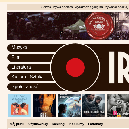
Serwis używa cookies. Wyrażasz zgodę na używanie cookie, zg
Muzyka
Film
Literatura
Kultura i Sztuka
Społeczność
Mój profil
Użytkownicy
Rankingi
Konkursy
Patronaty