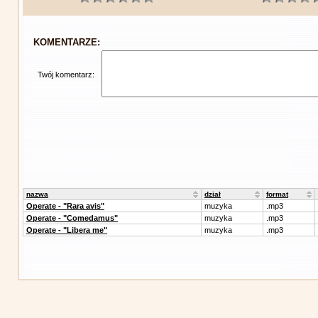
KOMENTARZE:
Twój komentarz:
nazwa
dział
format
Operate - "Rara avis"
muzyka
.mp3
Operate - "Comedamus"
muzyka
.mp3
Operate - "Libera me"
muzyka
.mp3