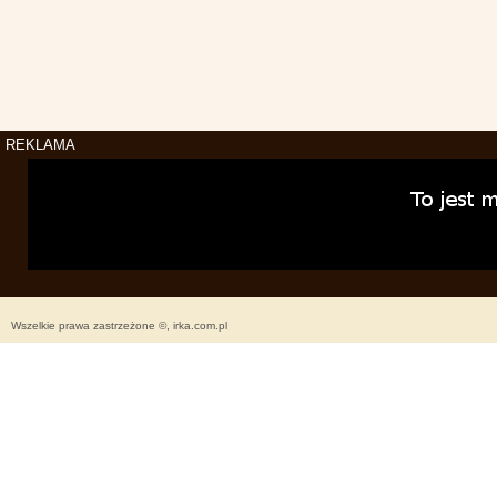
REKLAMA
Wszelkie prawa zastrzeżone ©, irka.com.pl