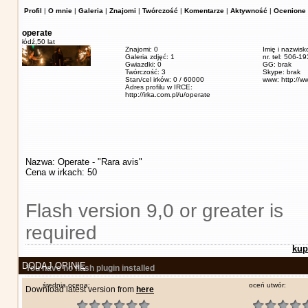
Profil
|
O mnie
|
Galeria
|
Znajomi
|
Twórczość
|
Komentarze
|
Aktywność
|
Ocenione 
operate
łódź,
50 lat
Znajomi: 0
Imię i nazwisk
Galeria zdjęć: 1
nr. tel: 506-1
Gwiazdki: 0
GG: brak
Twórczość: 3
Skype: brak
Stan/cel irków: 0 / 60000
www: http://w
Adres profilu w IRCE:
http://irka.com.pl/u/operate
Nazwa: Operate - "Rara avis"
Cena w irkach: 50
Flash version 9,0 or greater is
required
kup
DODAJ OPINIĘ
You have no flash plugin installed
średnia ocena:
oceń utwór:
Download latest version from
here