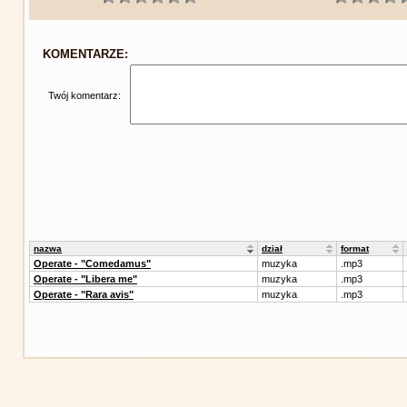
KOMENTARZE:
Twój komentarz:
nazwa
dział
format
Operate - "Comedamus"
muzyka
.mp3
Operate - "Libera me"
muzyka
.mp3
Operate - "Rara avis"
muzyka
.mp3