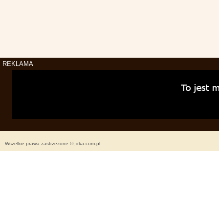
REKLAMA
Wszelkie prawa zastrzeżone ©, irka.com.pl