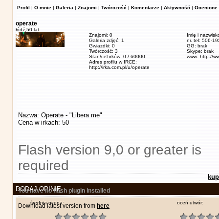
Profil
|
O mnie
|
Galeria
|
Znajomi
|
Twórczość
|
Komentarze
|
Aktywność
|
Ocenione 
operate
łódź,
50 lat
Znajomi: 0
Imię i nazwisk
Galeria zdjęć: 1
nr. tel: 506-1
Gwiazdki: 0
GG: brak
Twórczość: 3
Skype: brak
Stan/cel irków: 0 / 60000
www: http://w
Adres profilu w IRCE:
http://irka.com.pl/u/operate
Nazwa: Operate - "Libera me"
Cena w irkach: 50
Flash version 9,0 or greater is
required
kup
DODAJ OPINIĘ
You have no flash plugin installed
średnia ocena:
oceń utwór:
Download latest version from
here