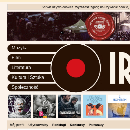
Serwis używa cookies. Wyrażasz zgodę na używanie cookie, zg
Muzyka
Film
Literatura
Kultura i Sztuka
Społeczność
Mój profil
Użytkownicy
Rankingi
Konkursy
Patronaty