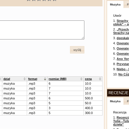
Muzyka
F
Utwór
1.
Strachy
obłok” – 
2.
„Przech
Strachy na
3.
deeska
4.
Operate
5.
Operat
wyślij
6.
Operate 
7.
Ano Yor
8.
Przysta
9.
Niebo -
10.
No Cóż
dział
format
rozmiar [MB]
cena
muzyka
.mp3
6
10.0
muzyka
.mp3
7
10.0
RECENZJE
muzyka
.mp3
7
10.0
muzyka
.mp3
6
500.0
Muzyka
F
muzyka
.mp3
5
50.0
muzyka
.mp3
3
400.0
Recenzja
muzyka
.mp3
5
300.0
1.
Recenzj
Tulia „Tu
dzieła”