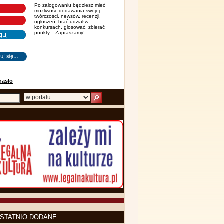
Po zalogowaniu będziesz mieć
możliwośc dodawania swojej
twórczości, newsów, recenzji,
ogłoszeń, brać udział w
konkursach, głosować, zbierać
punkty... Zapraszamy!
hasło
STATNIO DODANE