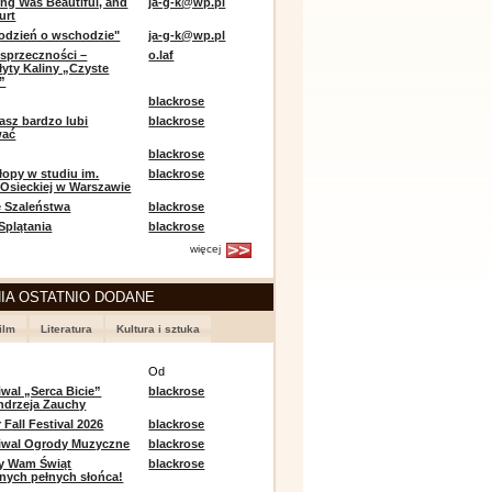
ing Was Beautiful, and
ja-g-k@wp.pl
urt
odzień o wschodzie"
ja-g-k@wp.pl
sprzeczności –
o.laf
łyty Kaliny „Czyste
”
blackrose
asz bardzo lubi
blackrose
wać
blackrose
opy w studiu im.
blackrose
 Osieckiej w Warszawie
 Szaleństwa
blackrose
 Splątania
blackrose
więcej
IA OSTATNIO DODANE
ilm
Literatura
Kultura i sztuka
e
Od
iwal „Serca Bicie”
blackrose
ndrzeja Zauchy
Fall Festival 2026
blackrose
tiwal Ogrody Muzyczne
blackrose
y Wam Świąt
blackrose
nych pełnych słońca!