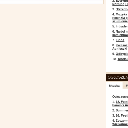
2.
Everyth
Nothing H
3.
"Przech
4.
Muzyka 
recenzja p
szumienie
5.
Intruder
6.
Naród n
kamienio
7.
Eidos
8.
Kwasożł
Agnieszki
9.
Odbycie
10.
Teoria
OGŁOSZEN
Muzyka
F
Ogłoszeni
1.
18. Fest
Pamięci A
2.
Summer 
3.
26. Fes
4.
Życzym
Wielkanoc