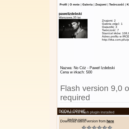
Profil
|
O mnie
|
Galeria
|
Znajomi
|
Twórczość
|
K
pawelizdebski
Warszawa,
35 lat
Znajomi: 2
Galeria zdjęć: 1
Gwiazdki: 3
Twórczość: 7
Stan/cel irków: 108
Adres profilu w IRCE
http://irka.com.pl/u/
Nazwa: No Cóż - Paweł Izdebski
Cena w irkach: 500
Flash version 9,0 o
required
DODAJ OPINIĘ
You have no flash plugin installed
średnia ocena:
Download latest version from
here