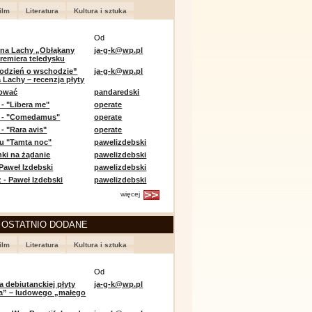
ilm
Literatura
Kultura i sztuka
Od
 na Lachy „Obłąkany
ja-g-k@wp.pl
premiera teledysku
odzień o wschodzie”
ja-g-k@wp.pl
 Lachy – recenzja płyty
lować
pandaredski
 - "Libera me"
operate
e - "Comedamus"
operate
- "Rara avis"
operate
u "Tamta noc"
pawelizdebski
nki na żądanie
pawelizdebski
 Paweł Izdebski
pawelizdebski
 - Paweł Izdebski
pawelizdebski
więcej
 OSTATNIO DODANE
ilm
Literatura
Kultura i sztuka
Od
a debiutanckiej płyty
ja-g-k@wp.pl
lia” – ludowego „małego