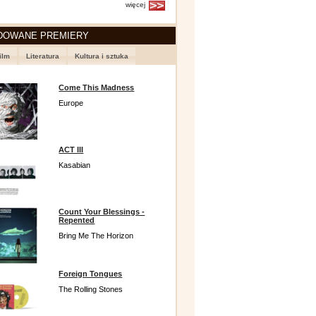
więcej
DOWANE PREMIERY
ilm
Literatura
Kultura i sztuka
Come This Madness
Europe
ACT III
Kasabian
Count Your Blessings -
Repented
Bring Me The Horizon
Foreign Tongues
The Rolling Stones