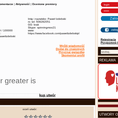
omentarze
|
Aktywność
|
Ocenione premiery
Imię i nazwisko: Paweł Izdebski
nr. tel: 508282051
GG: brak
Skype: spinningmoo21
,9 / 100000
www:
:
https://www.facebook.com/pawelizdebskipl
pawelizdebski
Rejestracja
Przypomnij 
Wyślij wiadomość
Dodaj do znajomych
Przyznaj gwiazdkę
Skomentuj profil
REKLAMA
r greater is
kup utwór
oceń utwór:
UTWORY O