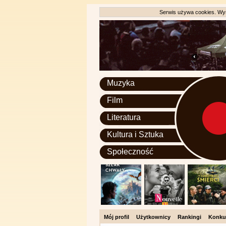
Serwis używa cookies. Wyr
Muzyka
Film
Literatura
Kultura i Sztuka
Społeczność
Mój profil
Użytkownicy
Rankingi
Konku