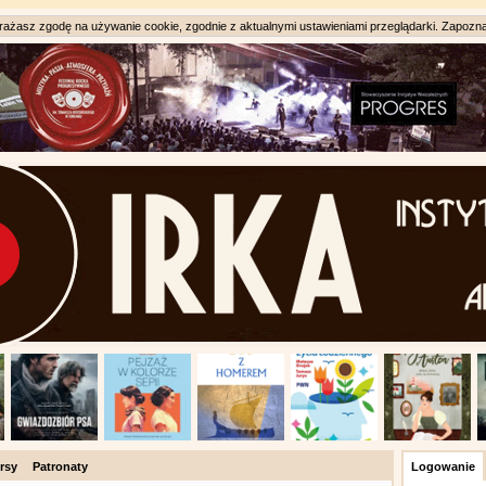
ażasz zgodę na używanie cookie, zgodnie z aktualnymi ustawieniami przeglądarki. Zapozna
rsy
Patronaty
Logowanie