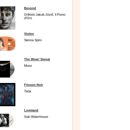
Beyond
Orliński Jakub Józef, Il Pomo
d'Oro
Visitor
Sienna Spiro
The Wow! Signal
Muse
Frisson Noir
Tarja
Loveland
Suki Waterhouse