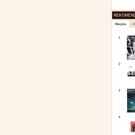
REKOMEN
Muzyka
F
1
2
3
4