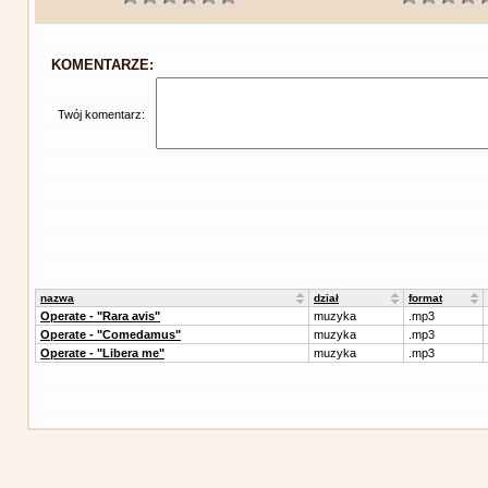
KOMENTARZE:
Twój komentarz:
nazwa
dział
format
Operate - "Rara avis"
muzyka
.mp3
Operate - "Comedamus"
muzyka
.mp3
Operate - "Libera me"
muzyka
.mp3