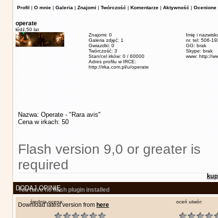
Profil
|
O mnie
|
Galeria
|
Znajomi
|
Twórczość
|
Komentarze
|
Aktywność
|
Ocenione 
operate
łódź,
50 lat
Znajomi: 0
Imię i nazwisk
Galeria zdjęć: 1
nr. tel: 506-1
Gwiazdki: 0
GG: brak
Twórczość: 3
Skype: brak
Stan/cel irków: 0 / 60000
www: http://w
Adres profilu w IRCE:
http://irka.com.pl/u/operate
Nazwa: Operate - "Rara avis"
Cena w irkach: 50
Flash version 9,0 or greater is
required
kup
DODAJ OPINIĘ
You have no flash plugin installed
średnia ocena:
oceń utwór:
Download latest version from
here