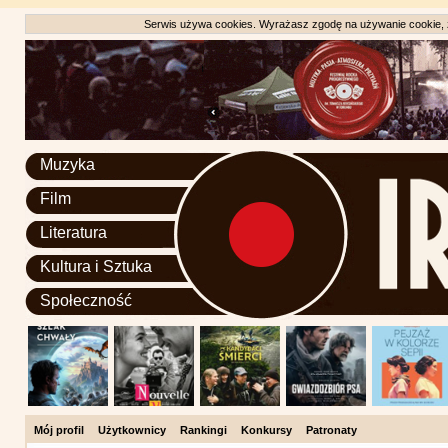
Serwis używa cookies. Wyrażasz zgodę na używanie cookie, zg
Muzyka
Film
Literatura
Kultura i Sztuka
Społeczność
Mój profil
Użytkownicy
Rankingi
Konkursy
Patronaty