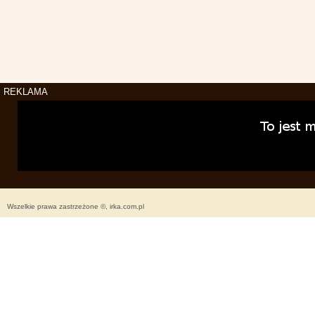
REKLAMA
Wszelkie prawa zastrzeżone ©, irka.com.pl