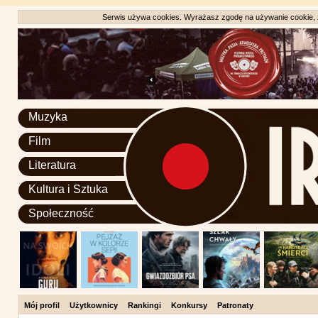
Serwis używa cookies. Wyrażasz zgodę na używanie cookie, zg
Muzyka
Film
Literatura
Kultura i Sztuka
Społeczność
Mój profil
Użytkownicy
Rankingi
Konkursy
Patronaty