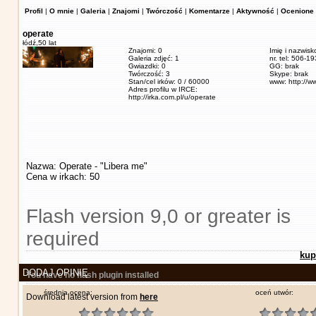
Profil
|
O mnie
|
Galeria
|
Znajomi
|
Twórczość
|
Komentarze
|
Aktywność
|
Ocenione 
operate
łódź,
50 lat
Znajomi: 0
Imię i nazwisk
Galeria zdjęć: 1
nr. tel: 506-1
Gwiazdki: 0
GG: brak
Twórczość: 3
Skype: brak
Stan/cel irków: 0 / 60000
www: http://w
Adres profilu w IRCE:
http://irka.com.pl/u/operate
Nazwa: Operate - "Libera me"
Cena w irkach: 50
Flash version 9,0 or greater is
required
kup
DODAJ OPINIĘ
You have no flash plugin installed
średnia ocena:
oceń utwór:
Download latest version from
here