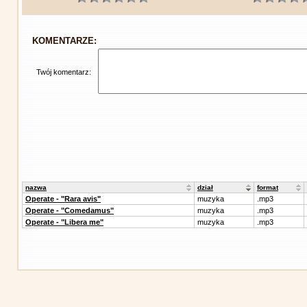
KOMENTARZE:
Twój komentarz:
nazwa
dział
format
Operate - "Rara avis"
muzyka
.mp3
Operate - "Comedamus"
muzyka
.mp3
Operate - "Libera me"
muzyka
.mp3