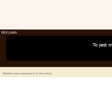
REKLAMA
Wszelkie prawa zastrzeżone ©, irka.com.pl