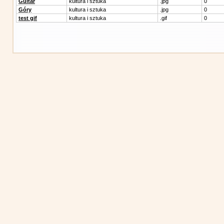
Guitar
kultura i sztuka
.jpg
0
Góry
kultura i sztuka
.jpg
0
test gif
kultura i sztuka
.gif
0