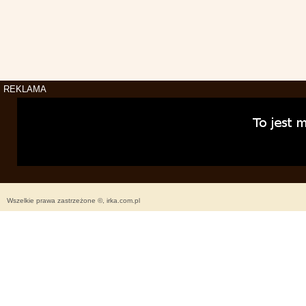
REKLAMA
Wszelkie prawa zastrzeżone ©, irka.com.pl