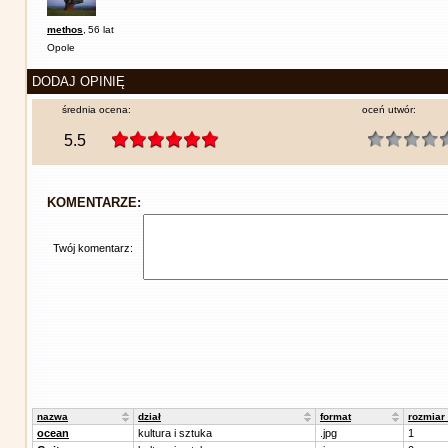
methos
,
56 lat
Opole
DODAJ OPINIĘ
średnia ocena:
oceń utwór:
5.5
KOMENTARZE:
Twój komentarz:
nazwa
dział
format
rozmiar
ocean
kultura i sztuka
.jpg
1