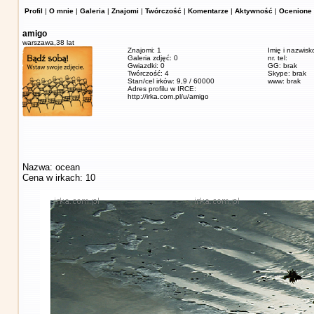
Profil
|
O mnie
|
Galeria
|
Znajomi
|
Twórczość
|
Komentarze
|
Aktywność
|
Ocenione 
amigo
warszawa,
38 lat
Znajomi: 1
Imię i nazwisk
Galeria zdjęć: 0
nr. tel:
Gwiazdki: 0
GG: brak
Twórczość: 4
Skype: brak
Stan/cel irków: 9,9 / 60000
www: brak
Adres profilu w IRCE:
http://irka.com.pl/u/amigo
Nazwa: ocean
Cena w irkach: 10