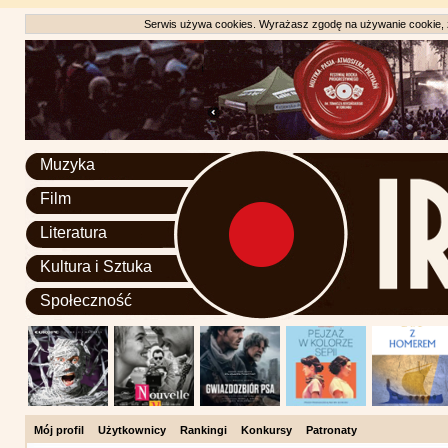
Serwis używa cookies. Wyrażasz zgodę na używanie cookie, zg
Muzyka
Film
Literatura
Kultura i Sztuka
Społeczność
Mój profil
Użytkownicy
Rankingi
Konkursy
Patronaty