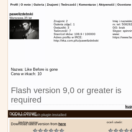
Profil
|
O mnie
|
Galeria
|
Znajomi
|
Twórczość
|
Komentarze
|
Aktywność
|
Ocenione 
pawelizdebski
Warszawa,
35 lat
Znajomi: 2
Imię i nazwisk
Galeria zdjęć: 1
nr. tel: 5082
Gwiazdki: 3
GG: brak
Twórczość: 7
Skype: spinn
Stan/cel irków: 108,9 / 100000
www:
Adres profilu w IRCE:
https://www.f
http://irka.com.pl/u/pawelizdebski
Nazwa: Like Before is gone
Cena w irkach: 10
Flash version 9,0 or greater is
required
kup
DODAJ OPINIĘ
You have no flash plugin installed
średnia ocena:
oceń utwór:
Download latest version from
here