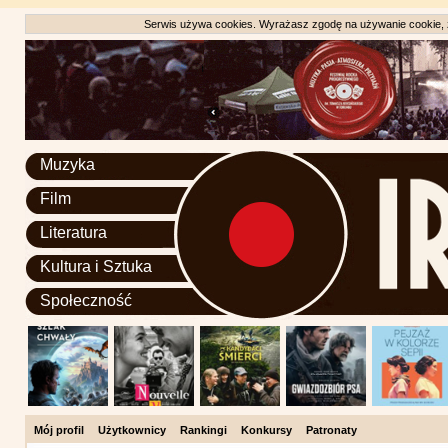
Serwis używa cookies. Wyrażasz zgodę na używanie cookie, zg
Muzyka
Film
Literatura
Kultura i Sztuka
Społeczność
Mój profil
Użytkownicy
Rankingi
Konkursy
Patronaty