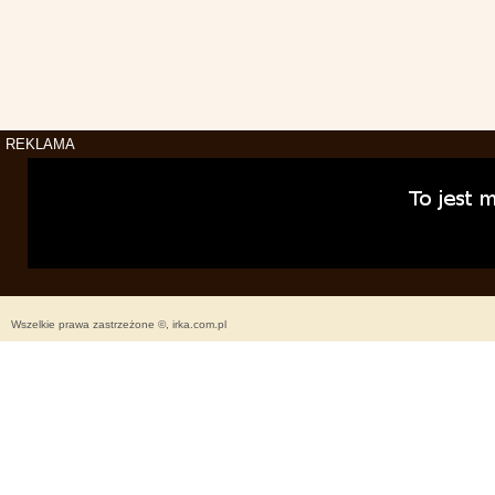
REKLAMA
Wszelkie prawa zastrzeżone ©, irka.com.pl