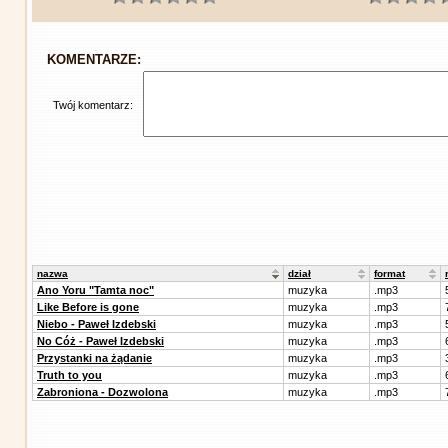
KOMENTARZE:
Twój komentarz:
nazwa
dział
format
Ano Yoru "Tamta noc"
muzyka
.mp3
Like Before is gone
muzyka
.mp3
Niebo - Paweł Izdebski
muzyka
.mp3
No Cóż - Paweł Izdebski
muzyka
.mp3
Przystanki na żądanie
muzyka
.mp3
Truth to you
muzyka
.mp3
Zabroniona - Dozwolona
muzyka
.mp3