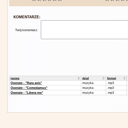
KOMENTARZE:
Twój komentarz:
nazwa
dział
format
Operate - "Rara avis"
muzyka
.mp3
Operate - "Comedamus"
muzyka
.mp3
Operate - "Libera me"
muzyka
.mp3