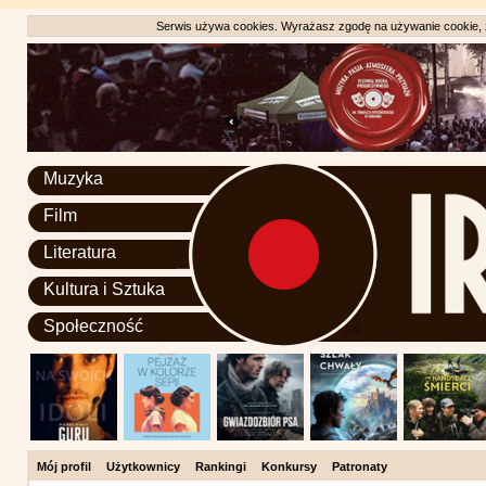
Serwis używa cookies. Wyrażasz zgodę na używanie cookie, zg
Muzyka
Film
Literatura
Kultura i Sztuka
Społeczność
Mój profil
Użytkownicy
Rankingi
Konkursy
Patronaty