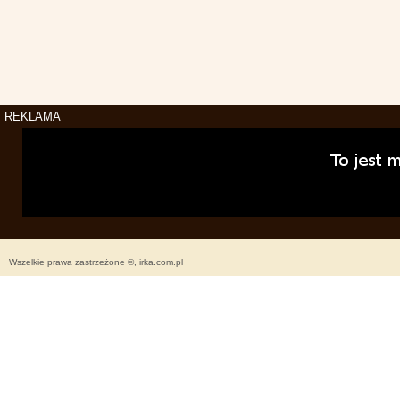
REKLAMA
Wszelkie prawa zastrzeżone ©, irka.com.pl