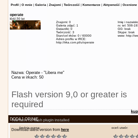
Profil
|
O mnie
|
Galeria
|
Znajomi
|
Twórczość
|
Komentarze
|
Aktywność
|
Ocenione 
operate
łódź,
50 lat
Znajomi: 0
Imię i nazwisk
Galeria zdjęć: 1
nr. tel: 506-1
Gwiazdki: 0
GG: brak
Twórczość: 3
Skype: brak
Stan/cel irków: 0 / 60000
www: http://w
Adres profilu w IRCE:
http://irka.com.pl/u/operate
Nazwa: Operate - "Libera me"
Cena w irkach: 50
Flash version 9,0 or greater is
required
kup
DODAJ OPINIĘ
You have no flash plugin installed
średnia ocena:
oceń utwór:
Download latest version from
here