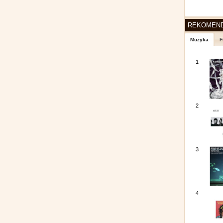
REKOMEN
Muzyka
F
1
2
3
4