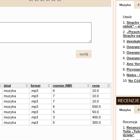
Muzyka
F
Utwór
1.
Strachy
obłok” – 
2.
„Przech
Strachy na
3.
deeska
4.
Operate
5.
Operat
wyślij
6.
Operate 
7.
Ano Yor
8.
Przysta
9.
Niebo -
10.
No Cóż
dział
format
rozmiar [MB]
cena
muzyka
.mp3
6
10.0
muzyka
.mp3
7
10.0
RECENZJE
muzyka
.mp3
7
10.0
muzyka
.mp3
6
500.0
Muzyka
F
muzyka
.mp3
5
50.0
muzyka
.mp3
3
400.0
Recenzja
muzyka
.mp3
5
300.0
1.
Recenzj
Tulia „Tu
dzieła”