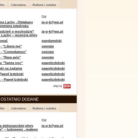
ilm
Literatura
Kultura i sztuka
Od
 na Lachy „Obłąkany
ja-g-k@wp.pl
premiera teledysku
odzień o wschodzie”
ja-g-k@wp.pl
 Lachy – recenzja płyty
lować
pandaredski
 - "Libera me"
operate
e - "Comedamus"
operate
- "Rara avis"
operate
u "Tamta noc"
pawelizdebski
nki na żądanie
pawelizdebski
 Paweł Izdebski
pawelizdebski
 - Paweł Izdebski
pawelizdebski
więcej
 OSTATNIO DODANE
ilm
Literatura
Kultura i sztuka
Od
a debiutanckiej płyty
ja-g-k@wp.pl
lia” – ludowego „małego