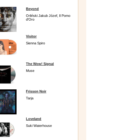
Beyond
Orliński Jakub Józef, Il Pomo
d'Oro
Visitor
Sienna Spiro
The Wow! Signal
Muse
Frisson Noir
Tarja
Loveland
Suki Waterhouse