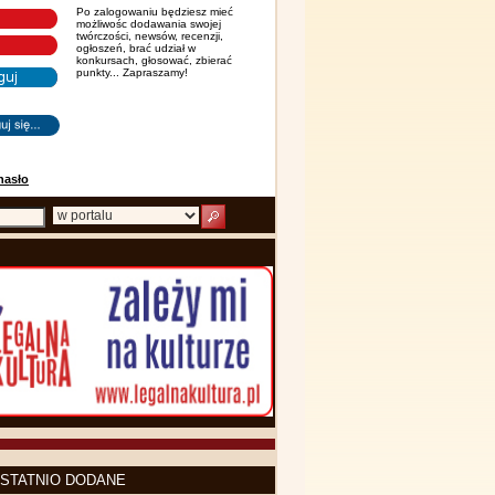
Po zalogowaniu będziesz mieć
możliwośc dodawania swojej
twórczości, newsów, recenzji,
ogłoszeń, brać udział w
konkursach, głosować, zbierać
punkty... Zapraszamy!
hasło
STATNIO DODANE