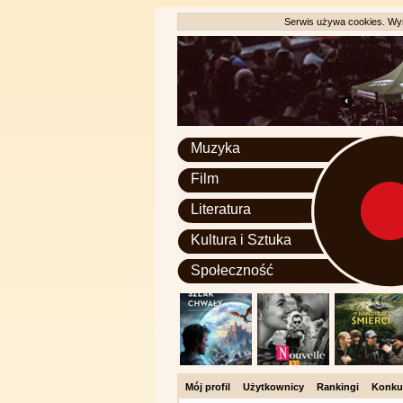
Serwis używa cookies. Wyr
Muzyka
Film
Literatura
Kultura i Sztuka
Społeczność
Mój profil
Użytkownicy
Rankingi
Konku