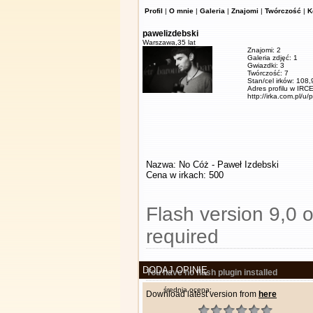
Profil
|
O mnie
|
Galeria
|
Znajomi
|
Twórczość
|
K
pawelizdebski
Warszawa,
35 lat
Znajomi: 2
Galeria zdjęć: 1
Gwiazdki: 3
Twórczość: 7
Stan/cel irków: 108
Adres profilu w IRCE
http://irka.com.pl/u/
Nazwa: No Cóż - Paweł Izdebski
Cena w irkach: 500
Flash version 9,0 o
required
DODAJ OPINIĘ
You have no flash plugin installed
średnia ocena:
Download latest version from
here