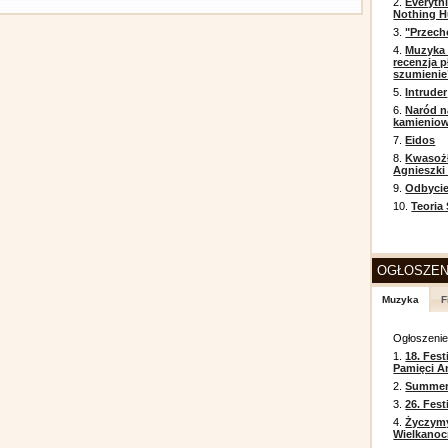
2.
Everyth
Nothing H
3.
"Przech
4.
Muzyka 
recenzja p
szumienie
5.
Intruder
6.
Naród n
kamienio
7.
Eidos
8.
Kwasożł
Agnieszki
9.
Odbycie
10.
Teoria
OGŁOSZEN
Muzyka
F
Ogłoszeni
1.
18. Fest
Pamięci A
2.
Summer 
3.
26. Fes
4.
Życzym
Wielkanoc