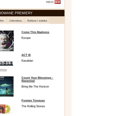
więcej
DOWANE PREMIERY
ilm
Literatura
Kultura i sztuka
Come This Madness
Europe
ACT III
Kasabian
Count Your Blessings -
Repented
Bring Me The Horizon
Foreign Tongues
The Rolling Stones