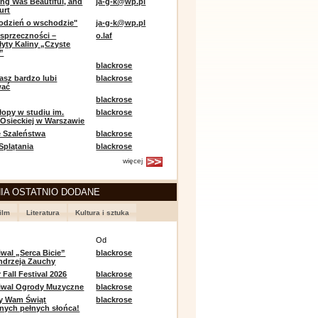
ing Was Beautiful, and
ja-g-k@wp.pl
urt
odzień o wschodzie"
ja-g-k@wp.pl
sprzeczności –
o.laf
łyty Kaliny „Czyste
”
blackrose
asz bardzo lubi
blackrose
wać
blackrose
opy w studiu im.
blackrose
 Osieckiej w Warszawie
 Szaleństwa
blackrose
 Splątania
blackrose
więcej
IA OSTATNIO DODANE
ilm
Literatura
Kultura i sztuka
e
Od
iwal „Serca Bicie”
blackrose
ndrzeja Zauchy
Fall Festival 2026
blackrose
tiwal Ogrody Muzyczne
blackrose
y Wam Świąt
blackrose
nych pełnych słońca!