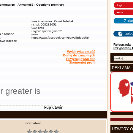
omentarze
|
Aktywność
|
Ocenione premiery
Imię i nazwisko: Paweł Izdebski
nr. tel: 508282051
GG: brak
Skype: spinningmoo21
,9 / 100000
www:
:
https://www.facebook.com/pawelizdebskipl
pawelizdebski
Rejestracja
Przypomnij 
Wyślij wiadomość
Dodaj do znajomych
Przyznaj gwiazdkę
Skomentuj profil
REKLAMA
r greater is
kup utwór
oceń utwór:
UTWORY O