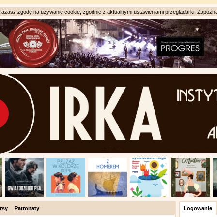
ażasz zgodę na używanie cookie, zgodnie z aktualnymi ustawieniami przeglądarki. Zapozna
rsy
Patronaty
Logowanie