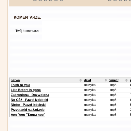
KOMENTARZE:
Twój komentarz:
nazwa
dział
format
Truth to you
muzyka
.mp3
Like Before is gone
muzyka
.mp3
Zabroniona - Dozwolona
muzyka
.mp3
No Cóż - Paweł Izdebski
muzyka
.mp3
Niebo - Paweł Izdebski
muzyka
.mp3
Przystanki na żądanie
muzyka
.mp3
Ano Yoru "Tamta noc"
muzyka
.mp3