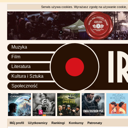
Serwis używa cookies. Wyrażasz zgodę na używanie cookie, zg
Muzyka
Film
Literatura
Kultura i Sztuka
Społeczność
Mój profil
Użytkownicy
Rankingi
Konkursy
Patronaty