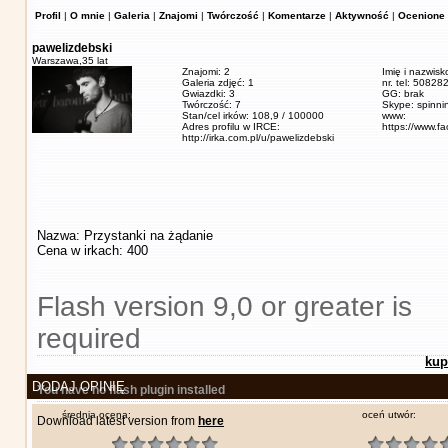
Profil
|
O mnie
|
Galeria
|
Znajomi
|
Twórczość
|
Komentarze
|
Aktywność
|
Ocenione 
pawelizdebski
Warszawa,
35 lat
Znajomi: 2
Imię i nazwisk
Galeria zdjęć: 1
nr. tel: 5082
Gwiazdki: 3
GG: brak
Twórczość: 7
Skype: spinn
Stan/cel irków: 108,9 / 100000
www:
Adres profilu w IRCE:
https://www.f
http://irka.com.pl/u/pawelizdebski
Nazwa: Przystanki na żądanie
Cena w irkach: 400
Flash version 9,0 or greater is
required
kup
DODAJ OPINIĘ
You have no flash plugin installed
średnia ocena:
oceń utwór:
Download latest version from
here