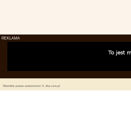
REKLAMA
Wszelkie prawa zastrzeżone ©, irka.com.pl