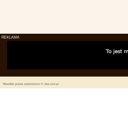
REKLAMA
Wszelkie prawa zastrzeżone ©, irka.com.pl