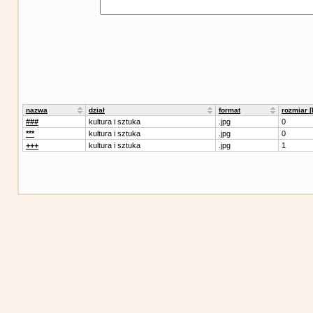
nazwa
dział
format
rozmiar 
###
kultura i sztuka
.jpg
0
***
kultura i sztuka
.jpg
0
+++
kultura i sztuka
.jpg
1