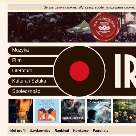
Serwis używa cookies. Wyrażasz zgodę na używanie cookie, zg
Muzyka
Film
Literatura
Kultura i Sztuka
Społeczność
Mój profil
Użytkownicy
Rankingi
Konkursy
Patronaty