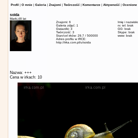
Profil
|
O mnie
|
Galeria
|
Znajomi
|
Twórczość
|
Komentarze
|
Aktywność
|
Ocenione 
soida
Marki,
48 lat
Znajomi: 6
Imię i nazwisk
Galeria zdjęć: 1
nr. tel: brak
Gwiazdki: 3
GG: brak
Twórczość: 3
Skype: brak
Stan/cel irków: 29,7 / 500000
www: brak
Adres profilu w IRCE:
http://irka.com.pl/u/soida
Nazwa: +++
Cena w irkach: 10