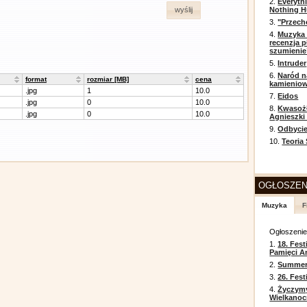
2.
Everyth
Nothing H
wyślij
3.
"Przech
4.
Muzyka 
recenzja p
szumienie
5.
Intruder
6.
Naród n
format
rozmiar [MB]
cena
kamienio
.jpg
1
10.0
7.
Eidos
.jpg
0
10.0
8.
Kwasożł
.jpg
0
10.0
Agnieszki
9.
Odbycie
10.
Teoria
OGŁOSZEN
Muzyka
F
Ogłoszeni
1.
18. Fest
Pamięci A
2.
Summer 
3.
26. Fes
4.
Życzym
Wielkanoc