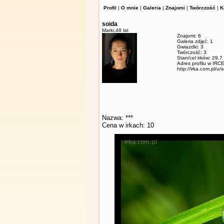
Profil
|
O mnie
|
Galeria
|
Znajomi
|
Twórczość
|
K
soida
Marki,
48 lat
Znajomi: 6
Galeria zdjęć: 1
Gwiazdki: 3
Twórczość: 3
Stan/cel irków: 29,7
Adres profilu w IRCE
http://irka.com.pl/u/
Nazwa: ***
Cena w irkach: 10