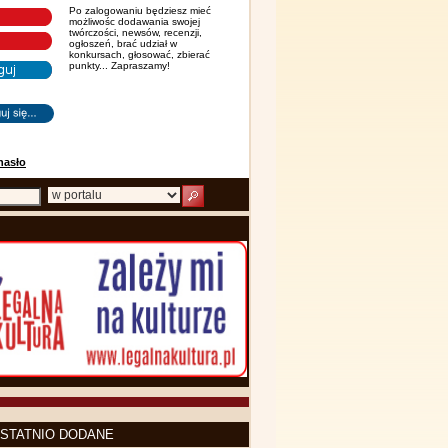
Po zalogowaniu będziesz mieć
możliwośc dodawania swojej
twórczości, newsów, recenzji,
ogłoszeń, brać udział w
konkursach, głosować, zbierać
punkty... Zapraszamy!
hasło
STATNIO DODANE