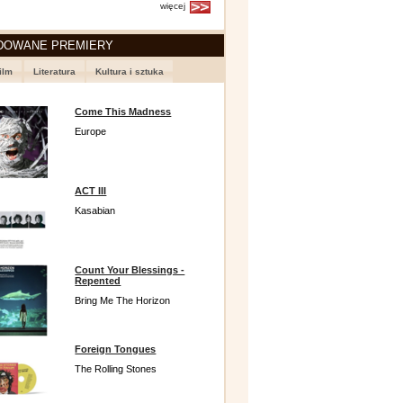
więcej
DOWANE PREMIERY
ilm
Literatura
Kultura i sztuka
Come This Madness
Europe
ACT III
Kasabian
Count Your Blessings -
Repented
Bring Me The Horizon
Foreign Tongues
The Rolling Stones