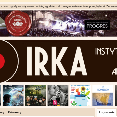
ażasz zgodę na używanie cookie, zgodnie z aktualnymi ustawieniami przeglądarki. Zapozna
rsy
Patronaty
Logowanie