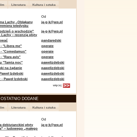
ilm
Literatura
Kultura i sztuka
Od
 na Lachy „Obłąkany
ja-g-k@wp.pl
premiera teledysku
odzień o wschodzie”
ja-g-k@wp.pl
 Lachy – recenzja płyty
lować
pandaredski
 - "Libera me"
operate
e - "Comedamus"
operate
- "Rara avis"
operate
u "Tamta noc"
pawelizdebski
nki na żądanie
pawelizdebski
 Paweł Izdebski
pawelizdebski
 - Paweł Izdebski
pawelizdebski
więcej
 OSTATNIO DODANE
ilm
Literatura
Kultura i sztuka
Od
a debiutanckiej płyty
ja-g-k@wp.pl
lia” – ludowego „małego