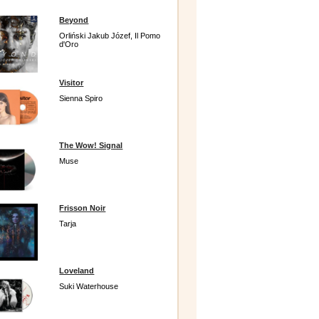
Beyond
Orliński Jakub Józef, Il Pomo
d'Oro
Visitor
Sienna Spiro
The Wow! Signal
Muse
Frisson Noir
Tarja
Loveland
Suki Waterhouse