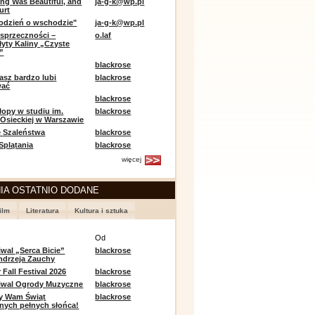
ing Was Beautiful, and
ja-g-k@wp.pl
urt
odzień o wschodzie"
ja-g-k@wp.pl
sprzeczności –
o.laf
łyty Kaliny „Czyste
”
blackrose
asz bardzo lubi
blackrose
wać
blackrose
opy w studiu im.
blackrose
 Osieckiej w Warszawie
 Szaleństwa
blackrose
 Splątania
blackrose
więcej
IA OSTATNIO DODANE
ilm
Literatura
Kultura i sztuka
e
Od
iwal „Serca Bicie”
blackrose
ndrzeja Zauchy
Fall Festival 2026
blackrose
tiwal Ogrody Muzyczne
blackrose
y Wam Świąt
blackrose
nych pełnych słońca!