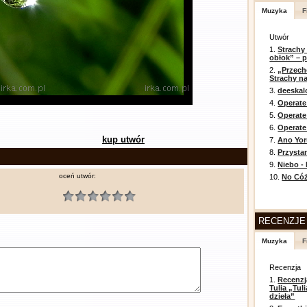
Muzyka
F
Utwór
1.
Strachy
obłok” – 
2.
„Przech
Strachy na
3.
deeska
4.
Operate
5.
Operat
6.
Operate 
kup utwór
7.
Ano Yor
8.
Przysta
9.
Niebo -
oceń utwór:
10.
No Cóż
RECENZJE
Muzyka
F
Recenzja
1.
Recenzj
Tulia „Tu
dzieła”