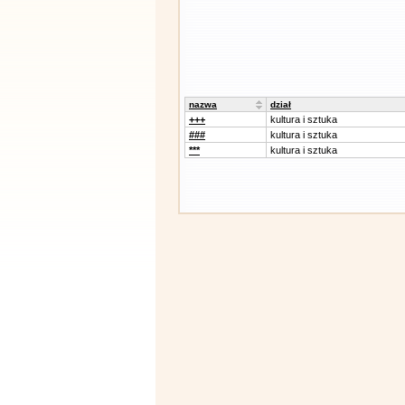
nazwa
dział
+++
kultura i sztuka
###
kultura i sztuka
***
kultura i sztuka