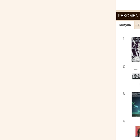
REKOMEN
Muzyka
F
1
2
3
4