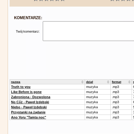
KOMENTARZE:
Twój komentarz:
nazwa
dział
format
Truth to you
muzyka
.mp3
Like Before is gone
muzyka
.mp3
Zabroniona - Dozwolona
muzyka
.mp3
No Cóż - Paweł Izdebski
muzyka
.mp3
Niebo - Paweł Izdebski
muzyka
.mp3
Przystanki na żądanie
muzyka
.mp3
Ano Yoru "Tamta noc"
muzyka
.mp3