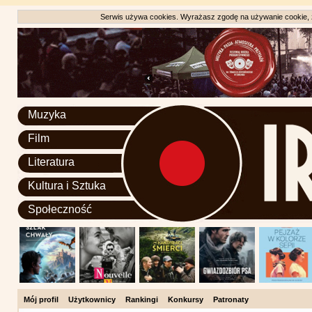
Serwis używa cookies. Wyrażasz zgodę na używanie cookie, zg
Muzyka
Film
Literatura
Kultura i Sztuka
Społeczność
Mój profil
Użytkownicy
Rankingi
Konkursy
Patronaty