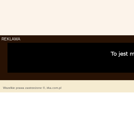
REKLAMA
Wszelkie prawa zastrzeżone ©, irka.com.pl