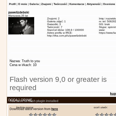
Profil
|
O mnie
|
Galeria
|
Znajomi
|
Twórczość
|
Komentarze
|
Aktywność
|
Ocenione 
pawelizdebski
Warszawa,
35 lat
Znajomi: 2
Imię i nazwisk
Galeria zdjęć: 1
nr. tel: 5082
Gwiazdki: 3
GG: brak
Twórczość: 7
Skype: spinn
Stan/cel irków: 108,9 / 100000
www:
Adres profilu w IRCE:
https://www.f
http://irka.com.pl/u/pawelizdebski
Nazwa: Truth to you
Cena w irkach: 10
Flash version 9,0 or greater is
required
kup
DODAJ OPINIĘ
You have no flash plugin installed
średnia ocena:
oceń utwór:
Download latest version from
here