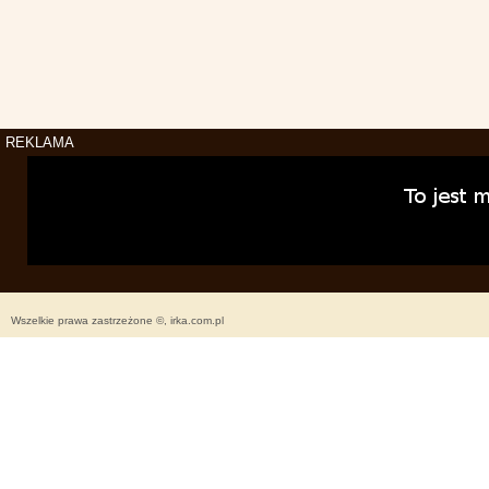
REKLAMA
Wszelkie prawa zastrzeżone ©, irka.com.pl