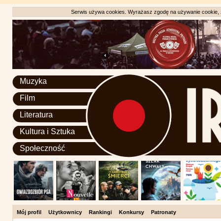
Serwis używa cookies. Wyrażasz zgodę na używanie cookie, zg
Muzyka
Film
Literatura
Kultura i Sztuka
Społeczność
Mój profil
Użytkownicy
Rankingi
Konkursy
Patronaty