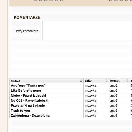
KOMENTARZE:
Twój komentarz:
nazwa
dział
format
Ano Yoru "Tamta noc"
muzyka
.mp3
Like Before is gone
muzyka
.mp3
Niebo - Paweł Izdebski
muzyka
.mp3
No Cóż - Paweł Izdebski
muzyka
.mp3
Przystanki na żądanie
muzyka
.mp3
Truth to you
muzyka
.mp3
Zabroniona - Dozwolona
muzyka
.mp3