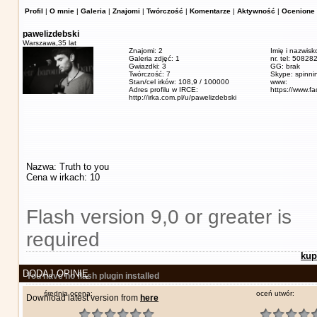
Profil
|
O mnie
|
Galeria
|
Znajomi
|
Twórczość
|
Komentarze
|
Aktywność
|
Ocenione 
pawelizdebski
Warszawa,
35 lat
Znajomi: 2
Imię i nazwisk
Galeria zdjęć: 1
nr. tel: 5082
Gwiazdki: 3
GG: brak
Twórczość: 7
Skype: spinn
Stan/cel irków: 108,9 / 100000
www:
Adres profilu w IRCE:
https://www.f
http://irka.com.pl/u/pawelizdebski
Nazwa: Truth to you
Cena w irkach: 10
Flash version 9,0 or greater is
required
kup
DODAJ OPINIĘ
You have no flash plugin installed
średnia ocena:
oceń utwór:
Download latest version from
here